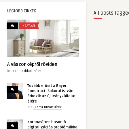
LEGJOBB CIKKEK
All posts tagge
INGATLAN
A vászonképről röviden
Írta
(Nem) Titkolt Hírek
Tovább erősít a Bayer
Construct: Sokorai István
érkezik az új leányvállalat
élére
írta
(Nem) Titkolt Hírek
Koronavírus: hasonló
digitalizációs problémákkal