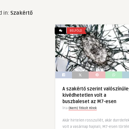
d in:
Szakértő
BELFÖLD
A szakértő szerint valószínűle
kivédhetetlen volt a
buszbaleset az M7-esen
Írta
(Nem) Titkolt Hírek
Akár hirtelen rosszullét, akár durrdefe
volt a vasárnap hajnali, M7-esen történ