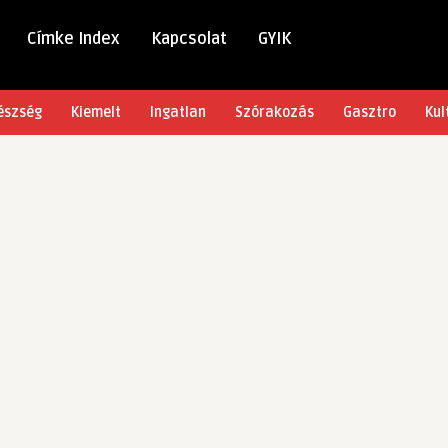
Címke Index
Kapcsolat
GYIK
észség
Kiemelt
Ingatlan
Szórakozás
Gasztro
Kul