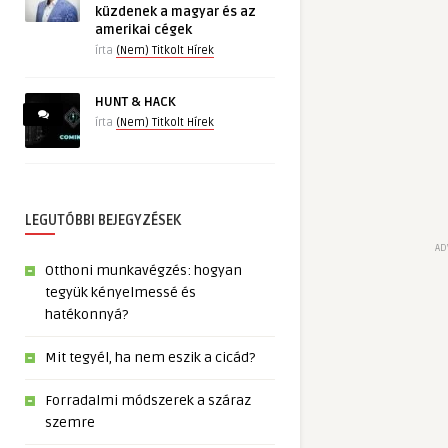
küzdenek a magyar és az
amerikai cégek
írta
(Nem) Titkolt Hírek
HUNT & HACK
írta
(Nem) Titkolt Hírek
LEGUTÓBBI BEJEGYZÉSEK
AD
Otthoni munkavégzés: hogyan
tegyük kényelmessé és
hatékonnyá?
Mit tegyél, ha nem eszik a cicád?
Forradalmi módszerek a száraz
szemre