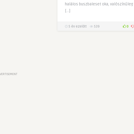
halálos buszbaleset oka, valószínűleg
[…]
5 év ezelőtt
539
0
VERTISEMENT