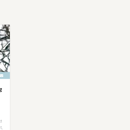
g
kt
t,