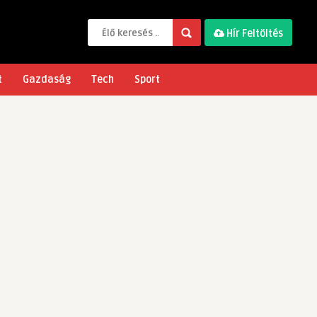
Hír Feltöltés
t
Gazdaság
Tech
Sport