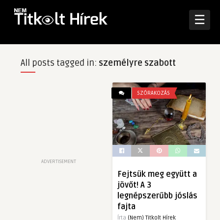
☰
All posts tagged in:
személyre szabott
SZÓRAKOZÁS
ADVERTISEMENT
Fejtsük meg együtt a
jövőt! A 3
legnépszerűbb jóslás
fajta
Írta
(Nem) Titkolt Hírek