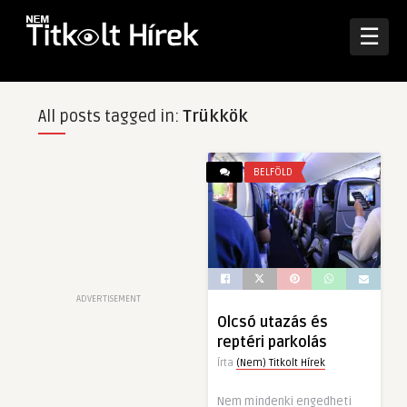
☰
All posts tagged in:
Trükkök
BELFÖLD
ADVERTISEMENT
Olcsó utazás és
reptéri parkolás
Írta
(Nem) Titkolt Hírek
Nem mindenki engedheti