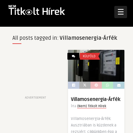
☰
All posts tagged in:
Villamosenergia-Árfék
KÜLFÖLD
ADVERTISEMENT
Villamosenergia-Árfék
Írta
(Nem) Titkolt Hírek
Villamosenergia-Árfék:
Ausztriában is küzdenek a
rezsiért, cikkünkben épp a