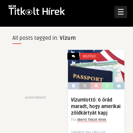
☰
All posts tagged in:
Vízum
KÜLFÖLD
ADVERTISEMENT
Vízumlottó: 6 órád
maradt, hogy amerikai
zöldkártyát kapj
Írta
(Nem) Titkolt Hírek
Ugyanis ma zárul az