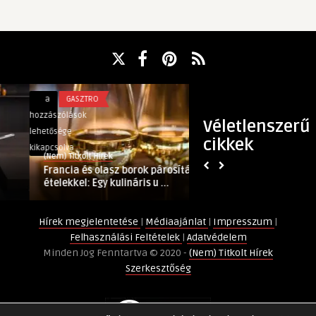
Francia
Bútorok
a
GASZTRO
a
INGATLAN
és
és
hozzászólások
hozzászólások
Véletlenszerű
olasz
berendezések
lehetősége
lehetősége
cikkek
borok
javítása
kikapcsolva
kikapcsolva
(Nem) Titkolt Hírek
(Nem) Titkolt Hírek
párosítása
otthon:
Francia és olasz borok párosítása
Bútorok és beren
ételekkel:
ezekre
ételekkel: Egy kulináris u ...
otthon: ezekre le
Egy
lesz
kulináris
szükségünk
Hírek megjelentetése
|
Médiaajánlat
|
Impresszum
|
utazás
bejegyzéshez
Felhasználási Feltételek
|
Adatvédelem
bejegyzéshez
Minden Jog Fenntartva © 2020 -
(Nem) Titkolt Hírek
Szerkesztőség