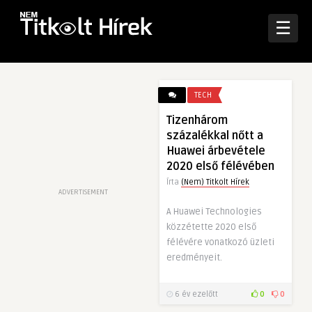
☰
TECH
Tizenhárom
százalékkal nőtt a
Huawei árbevétele
2020 első félévében
Írta
(Nem) Titkolt Hírek
ADVERTISEMENT
A Huawei Technologies
közzétette 2020 első
félévére vonatkozó üzleti
eredményeit.
6 év ezelőtt
0
0