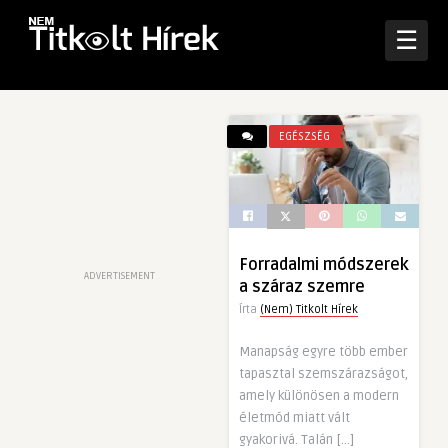
☰
EGÉSZSÉG
Forradalmi módszerek
ADVERTISEMENT
a száraz szemre
Írta
(Nem) Titkolt Hírek
Manapság egyre több ember
tapasztal szemszárazságot,
amely különösen a modern
életmód miatt vált
gyakorivá. Talán […]