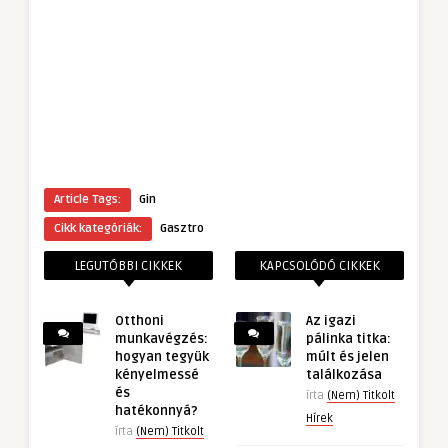
Article Tags:
Gin
Cikk kategóriák:
Gasztro
LEGUTÓBBI CIKKEK
KAPCSOLÓDÓ CIKKEK
Otthoni
Az igazi
munkavégzés:
pálinka titka:
hogyan tegyük
múlt és jelen
kényelmessé
találkozása
és
írta
(Nem) Titkolt
hatékonnyá?
Hírek
írta
(Nem) Titkolt