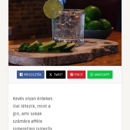
MEGOSZTÁS
TWEET
PIN IT
WHATSAPP
Kevés olyan érdekes
ital létezik, mint a
gin, ami sokak
számára afféle
ismeretlen ismerős.