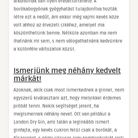
alkoholnak van ilyen eredettörténete. A
borókabogyónak gyógyhatást tulajdonítva hozták
létre ezt a nedűt, ám ekkor még vajmi kevés köze
volt ahhoz az élvezeti cikkhez, amelyet ma
köszönthetünk benne. Nélküle azonban ma nem
ihatnánk mi sem, s nem válogathatnánk kedvünkre
a különféle változatok közül.
Ismerjünk meg néhány kedvelt
márkát!
Azoknak, akik csak most ismerkednek a ginnel, nem
egyszerű kiválasztani azt, hogy melyikkel érdemes
próbát tenni. Nekik segítséget jelent, ha
megismernek néhány nevet. Ott van például a
London Dry Gin, ami talán a leginkább ismert
ginfajta, egy kevés cukron felül csak a borókát, a
fűszereket, s némi citrusos jegy kombinációját rejti