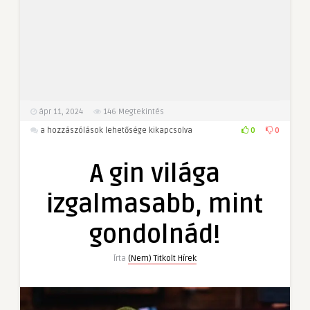
ápr 11, 2024
146
Megtekintés
A
0
0
a hozzászólások lehetősége kikapcsolva
gin
világa
A gin világa
izgalmasabb,
mint
izgalmasabb, mint
gondolnád!
bejegyzéshez
gondolnád!
Írta
(Nem) Titkolt Hírek