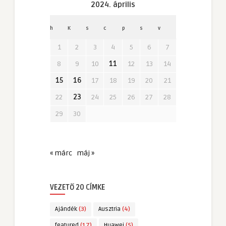
2024. április
h
K
s
c
p
s
v
1
2
3
4
5
6
7
8
9
10
11
12
13
14
15
16
17
18
19
20
21
22
23
24
25
26
27
28
29
30
« márc
máj »
VEZETŐ 20 CÍMKE
Ajándék
(3)
Ausztria
(4)
featured
(17)
Huawei
(5)