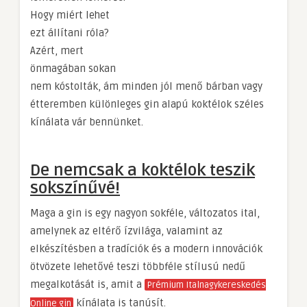
Hogy miért lehet
ezt állítani róla?
Azért, mert
önmagában sokan
nem kóstolták, ám minden jól menő bárban vagy
étteremben különleges gin alapú koktélok széles
kínálata vár bennünket.
De nemcsak a koktélok teszik
sokszínűvé!
Maga a gin is egy nagyon sokféle, változatos ital,
amelynek az eltérő ízvilága, valamint az
elkészítésben a tradíciók és a modern innovációk
ötvözete lehetővé teszi többféle stílusú nedű
megalkotását is, amit a
Prémium Italnagykereskedés
kínálata is tanúsít.
Online gin