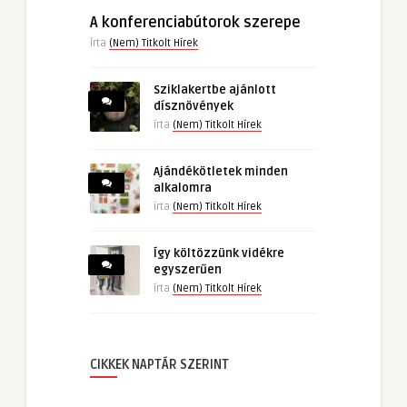
A konferenciabútorok szerepe
Írta
(Nem) Titkolt Hírek
Sziklakertbe ajánlott
dísznövények
írta
(Nem) Titkolt Hírek
Ajándékötletek minden
alkalomra
írta
(Nem) Titkolt Hírek
Így költözzünk vidékre
egyszerűen
írta
(Nem) Titkolt Hírek
CIKKEK NAPTÁR SZERINT