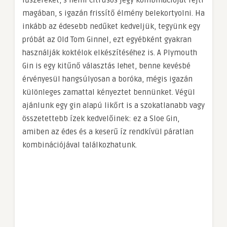
magában, s igazán frissítő élmény belekortyolni. Ha
inkább az édesebb nedűket kedveljük, tegyünk egy
próbát az Old Tom Ginnel, ezt egyébként gyakran
használják koktélok elkészítéséhez is. A Plymouth
Gin is egy kitűnő választás lehet, benne kevésbé
érvényesül hangsúlyosan a boróka, mégis igazán
különleges zamattal kényeztet bennünket. Végül
ajánlunk egy gin alapú likőrt is a szokatlanabb vagy
összetettebb ízek kedvelőinek: ez a Sloe Gin,
amiben az édes és a keserű íz rendkívül páratlan
kombinációjával találkozhatunk.