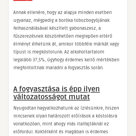
Annak ellenére, hogy az alapja minden esetben
ugyanaz, mégpedig a boróka tobozbogyójának
felhasználásával készített gabonaszesz, a
fűszerezésnek köszönhetően meglepően eltérő
élményt élhetünk át, amikor többféle márkát vagy
típust is megkóstolunk. Az alkoholtartalom
legalább 37,5%, úgyhogy érdemes kellő mértékben
megfontoltnak maradni a fogyasztás során.
A fogyasztása is épp ilyen
változatosságot mutat
Nyugodtan hagyatkozhatunk az ízlésünkre, hiszen
nincsenek olyan határozott előírások a kóstolásra
vonatkozóan, mint ahogy más italfajtáknál ez
előfordul. Koktélként és magában is érdemes