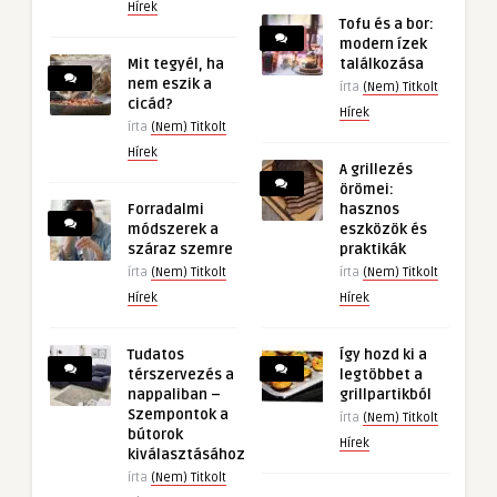
Hírek
Tofu és a bor:
modern ízek
Mit tegyél, ha
találkozása
nem eszik a
írta
(Nem) Titkolt
cicád?
Hírek
írta
(Nem) Titkolt
Hírek
A grillezés
örömei:
Forradalmi
hasznos
módszerek a
eszközök és
száraz szemre
praktikák
írta
(Nem) Titkolt
írta
(Nem) Titkolt
Hírek
Hírek
Tudatos
Így hozd ki a
térszervezés a
legtöbbet a
nappaliban –
grillpartikból
Szempontok a
írta
(Nem) Titkolt
bútorok
Hírek
kiválasztásához
írta
(Nem) Titkolt