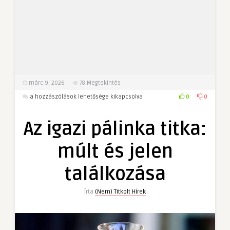
márc 9, 2026
78
Megtekintés
Az
0
0
a hozzászólások lehetősége kikapcsolva
igazi
pálinka
Az igazi pálinka titka:
titka:
múlt
múlt és jelen
és
jelen
találkozása
találkozása
bejegyzéshez
Írta
(Nem) Titkolt Hírek