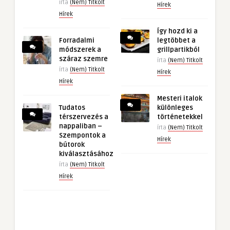
írta
(Nem) Titkolt
Hírek
Hírek
Így hozd ki a
Forradalmi
legtöbbet a
módszerek a
grillpartikból
száraz szemre
írta
(Nem) Titkolt
írta
(Nem) Titkolt
Hírek
Hírek
Mesteri italok
Tudatos
különleges
térszervezés a
történetekkel
nappaliban –
írta
(Nem) Titkolt
Szempontok a
Hírek
bútorok
kiválasztásához
írta
(Nem) Titkolt
Hírek