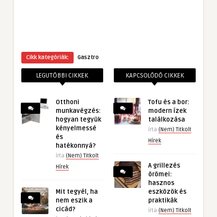
Cikk kategóriák:
Gasztro
LEGUTÓBBI CIKKEK
KAPCSOLÓDÓ CIKKEK
Otthoni
Tofu és a bor:
munkavégzés:
modern ízek
hogyan tegyük
találkozása
kényelmessé
írta
(Nem) Titkolt
és
Hírek
hatékonnyá?
írta
(Nem) Titkolt
A grillezés
Hírek
örömei:
hasznos
Mit tegyél, ha
eszközök és
nem eszik a
praktikák
cicád?
írta
(Nem) Titkolt