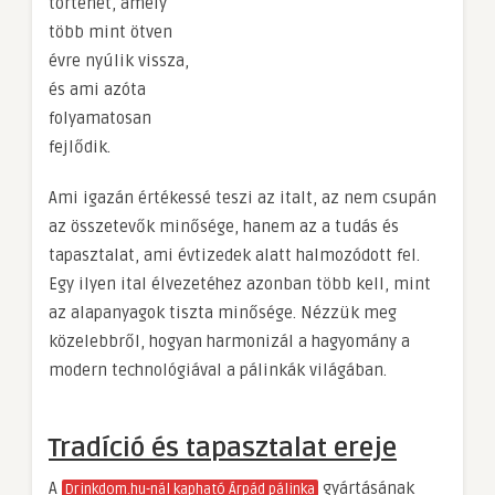
történet, amely
több mint ötven
évre nyúlik vissza,
és ami azóta
folyamatosan
fejlődik.
Ami igazán értékessé teszi az italt, az nem csupán
az összetevők minősége, hanem az a tudás és
tapasztalat, ami évtizedek alatt halmozódott fel.
Egy ilyen ital élvezetéhez azonban több kell, mint
az alapanyagok tiszta minősége. Nézzük meg
közelebbről, hogyan harmonizál a hagyomány a
modern technológiával a pálinkák világában.
Tradíció és tapasztalat ereje
A
gyártásának
Drinkdom.hu-nál kapható Árpád pálinka