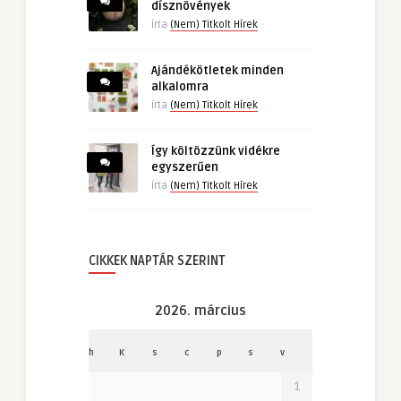
dísznövények
írta
(Nem) Titkolt Hírek
Ajándékötletek minden
alkalomra
írta
(Nem) Titkolt Hírek
Így költözzünk vidékre
egyszerűen
írta
(Nem) Titkolt Hírek
CIKKEK NAPTÁR SZERINT
2026. március
h
K
s
c
p
s
v
1