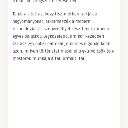
itthon, de világszerte keresettek.
Tehát a titok az, hogy tiszteletben tartják a
hagyományokat, alkalmazzák a modern
technológiát és szenvedéllyel készítenek minden
egyes palackot. Legközelebb, amikor kezedben
tartasz egy pohár pálinkát, érdemes elgondolkodni
azon, milyen történetet mesél el a gyümölcsök és a
mesterek munkája által formált ital.