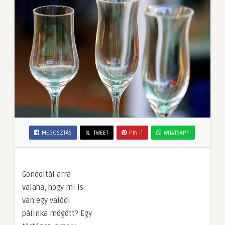
MEGOSZTÁS
TWEET
PIN IT
WHATSAPP
Gondoltál arra
valaha, hogy mi is
van egy valódi
pálinka mögött? Egy