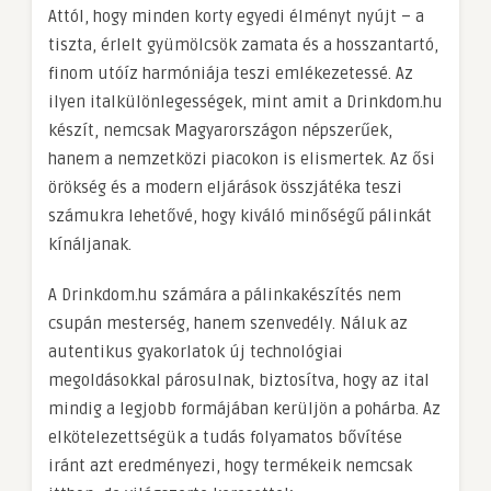
Attól, hogy minden korty egyedi élményt nyújt – a
tiszta, érlelt gyümölcsök zamata és a hosszantartó,
finom utóíz harmóniája teszi emlékezetessé. Az
ilyen italkülönlegességek, mint amit a Drinkdom.hu
készít, nemcsak Magyarországon népszerűek,
hanem a nemzetközi piacokon is elismertek. Az ősi
örökség és a modern eljárások összjátéka teszi
számukra lehetővé, hogy kiváló minőségű pálinkát
kínáljanak.
A Drinkdom.hu számára a pálinkakészítés nem
csupán mesterség, hanem szenvedély. Náluk az
autentikus gyakorlatok új technológiai
megoldásokkal párosulnak, biztosítva, hogy az ital
mindig a legjobb formájában kerüljön a pohárba. Az
elkötelezettségük a tudás folyamatos bővítése
iránt azt eredményezi, hogy termékeik nemcsak