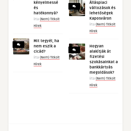
kényelmessé
Álláspiaci
és
változások és
hatékonnyá?
lehetőségek
Kaposváron
írta
(Nem) Titkolt
írta
(Nem) Titkolt
Hírek
Hírek
Mit tegyél, ha
nem eszik a
Hogyan
cicád?
alakítják át
fizetési
írta
(Nem) Titkolt
szokásainkat a
Hírek
bankkártyás
megoldások?
írta
(Nem) Titkolt
Hírek