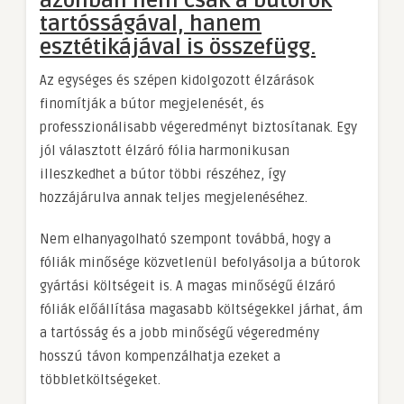
azonban nem csak a bútorok
tartósságával, hanem
esztétikájával is összefügg.
Az egységes és szépen kidolgozott élzárások
finomítják a bútor megjelenését, és
professzionálisabb végeredményt biztosítanak. Egy
jól választott élzáró fólia harmonikusan
illeszkedhet a bútor többi részéhez, így
hozzájárulva annak teljes megjelenéséhez.
Nem elhanyagolható szempont továbbá, hogy a
fóliák minősége közvetlenül befolyásolja a bútorok
gyártási költségeit is. A magas minőségű élzáró
fóliák előállítása magasabb költségekkel járhat, ám
a tartósság és a jobb minőségű végeredmény
hosszú távon kompenzálhatja ezeket a
többletköltségeket.