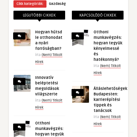
Cikk kategóriák:
Gazdaság
LEGUTÓBBI CIKKEK
KAPCSOLÓDÓ CIKKEK
Hogyan hűtsd
Otthoni
le otthonodat
munkavégzés:
a nyári
hogyan tegyük
forróságban?
kényelmessé
és
írta
(Nem) Titkolt
hatékonnyá?
Hírek
írta
(Nem) Titkolt
Hírek
Innovatív
beléptetési
megoldások
Álláslehetőségek
világszerte
Budapesten:
karrierépítési
írta
(Nem) Titkolt
tippek és
Hírek
tanácsok
írta
(Nem) Titkolt
Otthoni
Hírek
munkavégzés:
hogyan tegyük