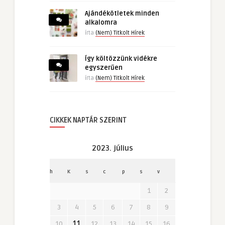
Ajándékötletek minden
alkalomra
írta
(Nem) Titkolt Hírek
Így költözzünk vidékre
egyszerűen
írta
(Nem) Titkolt Hírek
CIKKEK NAPTÁR SZERINT
2023. július
h
K
s
c
p
s
v
1
2
3
4
5
6
7
8
9
10
11
12
13
14
15
16