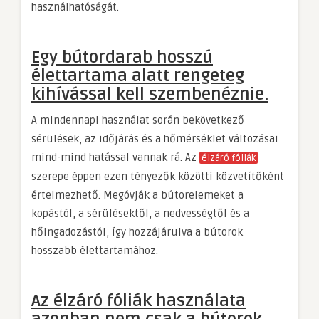
használhatóságát.
Egy bútordarab hosszú
élettartama alatt rengeteg
kihívással kell szembenéznie.
A mindennapi használat során bekövetkező
sérülések, az időjárás és a hőmérséklet változásai
mind-mind hatással vannak rá. Az
élzáró fóliák
szerepe éppen ezen tényezők közötti közvetítőként
értelmezhető. Megóvják a bútorelemeket a
kopástól, a sérülésektől, a nedvességtől és a
hőingadozástól, így hozzájárulva a bútorok
hosszabb élettartamához.
Az élzáró fóliák használata