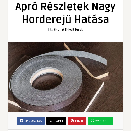
Horderejű
Apró Részletek Nagy
Hatása
bejegyzéshez
Horderejű Hatása
Írta
(Nem) Titkolt Hírek
MEGOSZTÁS
TWEET
PIN IT
WHATSAPP