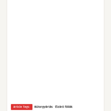
·
Article Tags:
Bútorgyártás
Élzáró fóliák