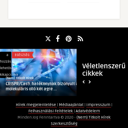
CRISPR/Cas9:
Mi
a
EGÉSZSÉG
a
INGATLAN
hatékonynak
vár
hozzászólások
hozzászólások
Véletlenszerű
bizonyult
az
lehetősége
lehetősége
cikkek
a
ingatlanpiacra
kikapcsolva
kikapcsolva
(Nem) Titkolt Hírek
(Nem) Titkolt Hírek
molekuláris
a
CRISPR/Cas9: hatékonynak bizonyult a
Mi vár az ingatlanp
olló
koronavírus-
molekuláris olló két agre ...
koronavírus-járván
két
járvány
agresszív
után?
Hírek megjelentetése
|
Médiaajánlat
|
Impresszum
|
ráktípus
bejegyzéshez
Felhasználási Feltételek
|
Adatvédelem
kezelésében
Minden Jog Fenntartva © 2020 -
(Nem) Titkolt Hírek
bejegyzéshez
Szerkesztőség