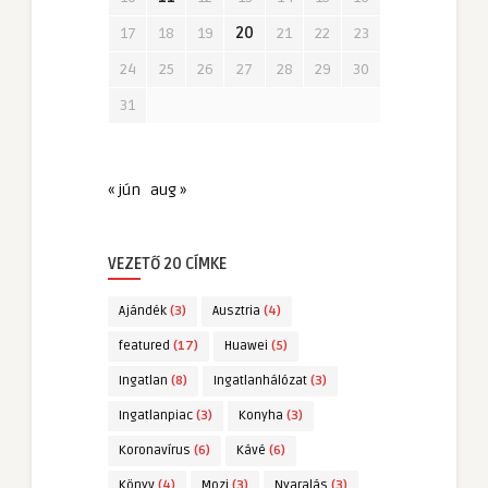
17
18
19
20
21
22
23
24
25
26
27
28
29
30
31
« jún
aug »
VEZETŐ 20 CÍMKE
Ajándék
(3)
Ausztria
(4)
featured
(17)
Huawei
(5)
Ingatlan
(8)
Ingatlanhálózat
(3)
Ingatlanpiac
(3)
Konyha
(3)
Koronavírus
(6)
Kávé
(6)
Könyv
(4)
Mozi
(3)
Nyaralás
(3)