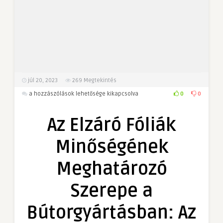
júl 20, 2023
269
Megtekintés
Az
0
0
a hozzászólások lehetősége kikapcsolva
Elzáró
Fóliák
Az Elzáró Fóliák
Minőségének
Meghatározó
Minőségének
Szerepe
a
Meghatározó
Bútorgyártásban:
Az
Szerepe a
Apró
Részletek
Bútorgyártásban: Az
Nagy