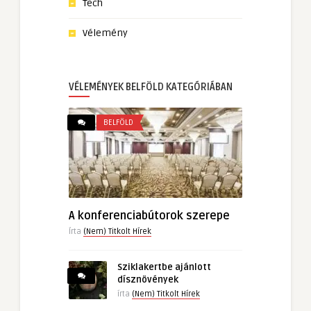
Tech
Vélemény
VÉLEMÉNYEK BELFÖLD KATEGÓRIÁBAN
BELFÖLD
A konferenciabútorok szerepe
Írta
(Nem) Titkolt Hírek
Sziklakertbe ajánlott
dísznövények
írta
(Nem) Titkolt Hírek