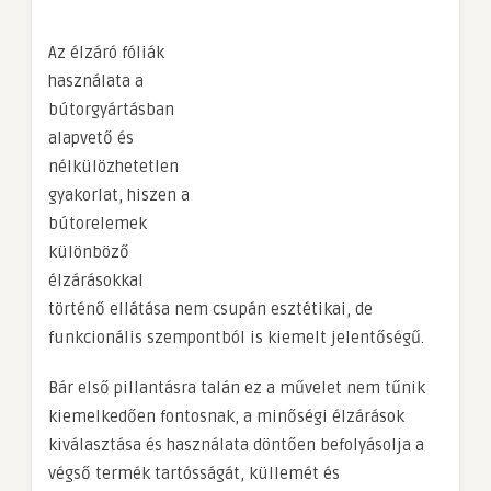
Az élzáró fóliák
használata a
bútorgyártásban
alapvető és
nélkülözhetetlen
gyakorlat, hiszen a
bútorelemek
különböző
élzárásokkal
történő ellátása nem csupán esztétikai, de
funkcionális szempontból is kiemelt jelentőségű.
Bár első pillantásra talán ez a művelet nem tűnik
kiemelkedően fontosnak, a minőségi élzárások
kiválasztása és használata döntően befolyásolja a
végső termék tartósságát, küllemét és