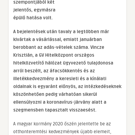
szempontjából két
jelentős, egymásra
épülő hatása volt.
A bejelentések után tavaly a legtöbben már
kivártak a vásárlással, emiatt januárban
berobbant az adás-vételek száma. Vincze
Krisztián, a GV Hitelközpont országos
hitelközvetítő hálózat ügyvezető tulajdonosa
arról beszélt, az áfacsökkentés és az
illetékkedvezmény a keresleti és a kínálati
oldalnak is egyaránt előnyös, az intézkedéseknek
köszönhetően pedig várhatóan sikerül
ellensúlyozni a koronavírus-járvány alatt a
szegmensben tapasztalt visszaesést.
A magyar kormány 2020 őszén jelentette be az
otthonteremtési kedvezmények újabb elemeit,