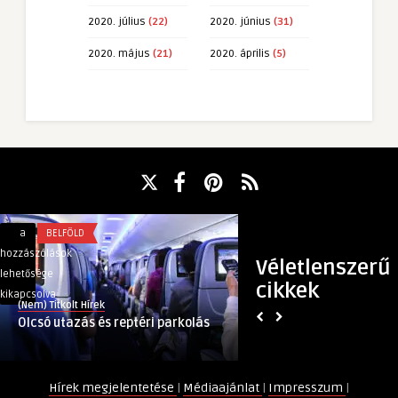
2020. július
(22)
2020. június
(31)
2020. május
(21)
2020. április
(5)
Olcsó
Hálózatban
a
BELFÖLD
a
GAZDASÁG
utazás
van
hozzászólások
hozzászólások
Véletlenszerű
és
az
lehetősége
lehetősége
cikkek
reptéri
erő:
kikapcsolva
kikapcsolva
(Nem) Titkolt Hírek
(Nem) Titkolt Hírek
parkolás
külföldre
Olcsó utazás és reptéri parkolás
Hálózatban van az e
bejegyzéshez
is
terjeszkednek a mag
terjeszkednek
a
Hírek megjelentetése
|
Médiaajánlat
|
Impresszum
|
magyar