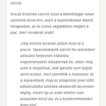
milliót.
Vincze Krisztián szerint ezzel a lehetőséggel sokan
szerettek volna élni, ezért a bejelentéseket követő
hónapokban, az év utolsó negyedében megállt a
piac, mert mindenki kivárt.
„Elég komoly kereslet zúdult most rá a
piacra. Tapasztalataink szerint ha valamilyen
változást helyeznek kilátásba,
engedményeket lebegtetnek be, akkor még
azok is megállnak, akik igénybe sem tudják
venni azokat, mert szemlélik a hatásokat. Az
is kijelenthető, hogy az átlagosnál jóval több
előszerződést kötöttek októbertől december
végéig, hiszen így az adás-vételre csak
januárban kerül sor, és a kedvezményekkel
lehet élni”