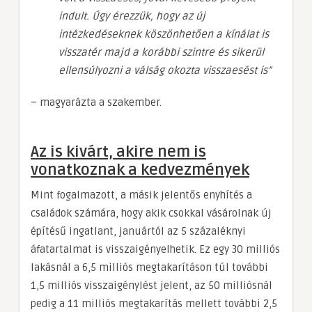
indult. Úgy érezzük, hogy az új
intézkedéseknek köszönhetően a kínálat is
visszatér majd a korábbi szintre és sikerül
ellensúlyozni a válság okozta visszaesést is”
– magyarázta a szakember.
Az is kivárt, akire nem is
vonatkoznak a kedvezmények
Mint fogalmazott, a másik jelentős enyhítés a
családok számára, hogy akik csokkal vásárolnak új
építésű ingatlant, januártól az 5 százaléknyi
áfatartalmat is visszaigényelhetik. Ez egy 30 milliós
lakásnál a 6,5 milliós megtakarításon túl további
1,5 milliós visszaigénylést jelent, az 50 milliósnál
pedig a 11 milliós megtakarítás mellett további 2,5