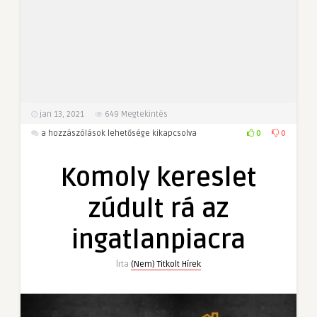
jan 13, 2021
649
Megtekintés
Komoly
0
0
a hozzászólások lehetősége kikapcsolva
kereslet
zúdult
Komoly kereslet
rá
az
zúdult rá az
ingatlanpiacra
bejegyzéshez
ingatlanpiacra
Írta
(Nem) Titkolt Hírek