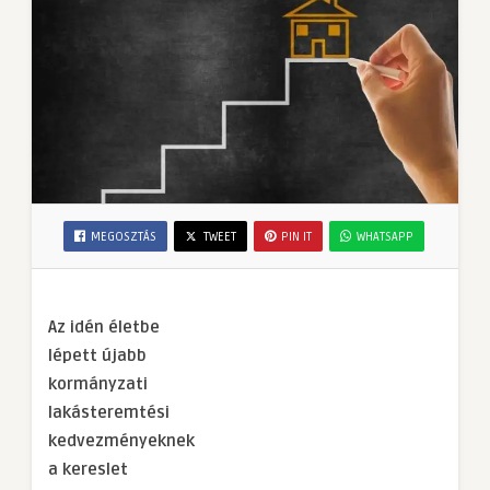
MEGOSZTÁS
TWEET
PIN IT
WHATSAPP
Az idén életbe
lépett újabb
kormányzati
lakásteremtési
kedvezményeknek
a kereslet