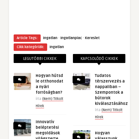
·
·
Article Tags:
Ingatlan
Ingatlanpiac
Kereslet
Cikk kategóriák:
Ingatlan
LEGUTÓBBI CIKKEK
KAPCSOLÓDÓ CIKKEK
Hogyan hűtsd
Tudatos
le otthonodat
térszervezés a
a nyári
nappaliban –
forróságban?
Szempontok a
bútorok
írta
(Nem) Titkolt
kiválasztásához
Hírek
írta
(Nem) Titkolt
Hírek
Innovatív
beléptetési
megoldások
Hogyan
világszerte
válasszunk