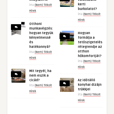
kerti
írta
(Nem) Titkolt
burkolatot?
Hírek
írta
(Nem) Titkolt
Hírek
Otthoni
munkavégzés:
hogyan tegyük
Hogyan
kényelmessé
formálja a
és
tetőszigetelés
hatékonnyá?
rétegrendje az
otthon
írta
(Nem) Titkolt
hőkomfortját?
Hírek
írta
(Nem) Titkolt
Hírek
Mit tegyél, ha
nem eszik a
cicád?
Az időtálló
konyhai dizájn
írta
(Nem) Titkolt
trükkjei
Hírek
írta
(Nem) Titkolt
Hírek