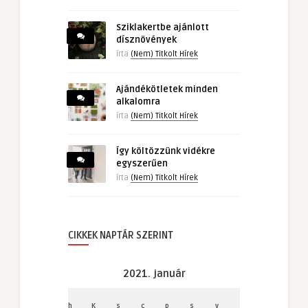
Sziklakertbe ajánlott
dísznövények
írta
(Nem) Titkolt Hírek
Ajándékötletek minden
alkalomra
írta
(Nem) Titkolt Hírek
Így költözzünk vidékre
egyszerűen
írta
(Nem) Titkolt Hírek
CIKKEK NAPTÁR SZERINT
2021. január
h
K
s
c
p
s
v