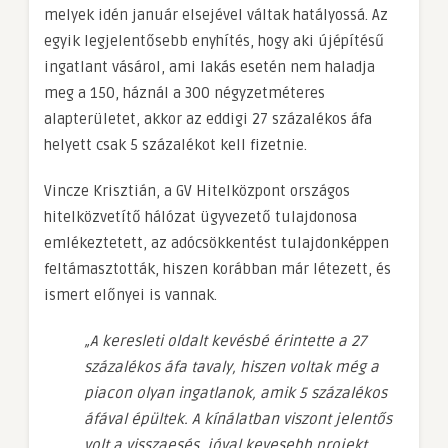
melyek idén január elsejével váltak hatályossá. Az
egyik legjelentősebb enyhítés, hogy aki újépítésű
ingatlant vásárol, ami lakás esetén nem haladja
meg a 150, háznál a 300 négyzetméteres
alapterületet, akkor az eddigi 27 százalékos áfa
helyett csak 5 százalékot kell fizetnie.
Vincze Krisztián, a GV Hitelközpont országos
hitelközvetítő hálózat ügyvezető tulajdonosa
emlékeztetett, az adócsökkentést tulajdonképpen
feltámasztották, hiszen korábban már létezett, és
ismert előnyei is vannak.
„A keresleti oldalt kevésbé érintette a 27
százalékos áfa tavaly, hiszen voltak még a
piacon olyan ingatlanok, amik 5 százalékos
áfával épültek. A kínálatban viszont jelentős
volt a visszaesés, jóval kevesebb projekt