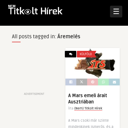
☰
All posts tagged in:
Áremelés
KÜLFÖLD
ADVERTISEMENT
A Mars emeli árait
Ausztriában
Írta
(Nem) Titkolt Hírek
A Mars csoki már szinte
mindenkinek ismerős, és a