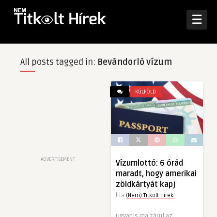
☰
All posts tagged in:
Bevándorló vízum
KÜLFÖLD
ADVERTISEMENT
Vízumlottó: 6 órád
maradt, hogy amerikai
zöldkártyát kapj
Írta
(Nem) Titkolt Hírek
Ugyanis ma zárul az