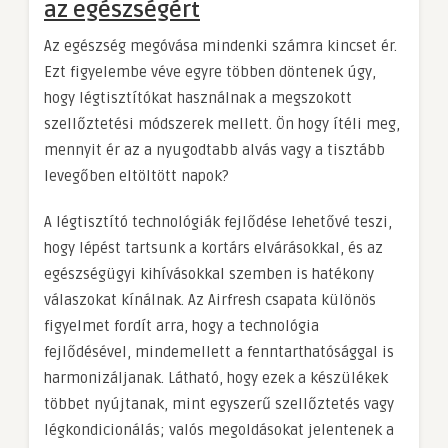
az egészségért
Az egészség megóvása mindenki számra kincset ér.
Ezt figyelembe véve egyre többen döntenek úgy,
hogy légtisztítókat használnak a megszokott
szellőztetési módszerek mellett. Ön hogy ítéli meg,
mennyit ér az a nyugodtabb alvás vagy a tisztább
levegőben eltöltött napok?
A légtisztító technológiák fejlődése lehetővé teszi,
hogy lépést tartsunk a kortárs elvárásokkal, és az
egészségügyi kihívásokkal szemben is hatékony
válaszokat kínálnak. Az Airfresh csapata különös
figyelmet fordít arra, hogy a technológia
fejlődésével, mindemellett a fenntarthatósággal is
harmonizáljanak. Látható, hogy ezek a készülékek
többet nyújtanak, mint egyszerű szellőztetés vagy
légkondicionálás; valós megoldásokat jelentenek a