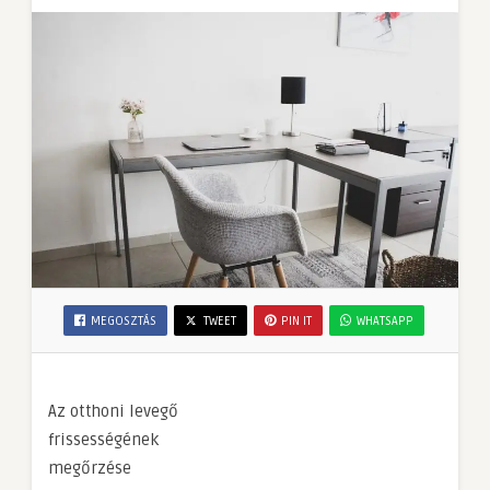
MEGOSZTÁS
TWEET
PIN IT
WHATSAPP
Az otthoni levegő
frissességének
megőrzése