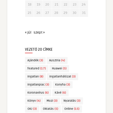
18
19
20
21
22
23
24
25
26
27
28
29
30
31
« júl
szept »
VEZETŐ 20 CÍMKE
Ajándék
(3)
Ausztria
(4)
featured
(17)
Huawei
(5)
Ingatlan
(8)
Ingatlanhálózat
(3)
Ingatlanpiac
(3)
Konyha
(3)
Koronavírus
(6)
Kávé
(6)
Könyv
(4)
Mozi
(3)
Nyaralás
(3)
OKJ
(3)
Oktatás
(5)
Online
(15)