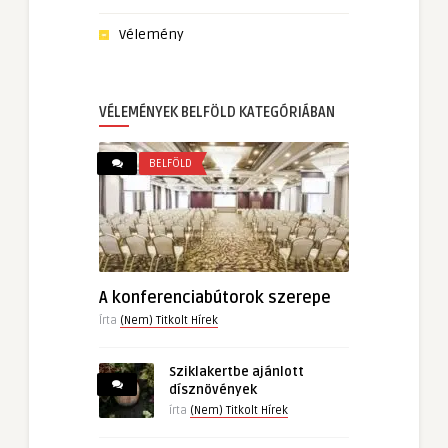
Vélemény
VÉLEMÉNYEK BELFÖLD KATEGÓRIÁBAN
BELFÖLD
A konferenciabútorok szerepe
Írta
(Nem) Titkolt Hírek
Sziklakertbe ajánlott
dísznövények
írta
(Nem) Titkolt Hírek