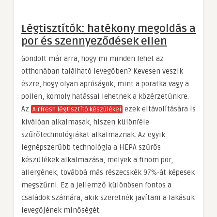
Légtisztítók: hatékony megoldás a
por és szennyeződések ellen
Gondolt már arra, hogy mi minden lehet az
otthonában található levegőben? Kevesen veszik
észre, hogy olyan apróságok, mint a poratka vagy a
pollen, komoly hatással lehetnek a közérzetünkre.
Az
ezek eltávolítására is
Airfresh légtisztító készülékei
kiválóan alkalmasak, hiszen különféle
szűrőtechnológiákat alkalmaznak. Az egyik
legnépszerűbb technológia a HEPA szűrős
készülékek alkalmazása, melyek a finom por,
allergének, továbbá más részecskék 97%-át képesek
megszűrni. Ez a jellemző különösen fontos a
családok számára, akik szeretnék javítani a lakásuk
levegőjének minőségét.