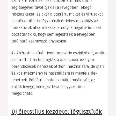
szűrőkre. Ezek az eszközök elektromos töltés
segítségével távolítják el a levegőben lebegő
részecskéket, és akár a baktériumokat és vírusokat
is csökkenthetik. Egy másik érdekes megoldás az
ionizátorok alkalmazása, amelyek negatív ionokat
bocsátanak ki, hogy semlegesítsék a levegőben
található szennyező anyagokat.
Az Airfresh is kínál ilyen innovatív eszközöket, amik
az említett technológiákra alapoznak. Az ilyen
berendezések nemcsak otthoni használatra, de ipari
és közintézményi felhasználásra is megfelelőek
lehetnek. Például a hotelszobák, irodák, sőt, az
autók levegőjének javítása is egyszerűen
megoldható.
Új életstílus kezdete: légtisztítók