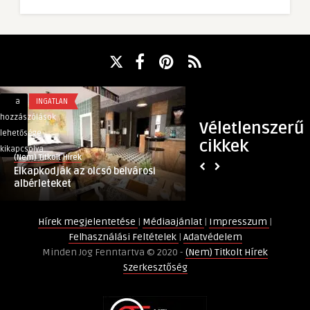
Elkapkodják
Ezekre
a
INGATLAN
a
EGYÉB
az
sokan
hozzászólások
hozzászólások
Véletlenszerű
olcsó
nem
lehetősége
lehetősége
cikkek
belvárosi
figyelnek
kikapcsolva
kikapcsolva
(Nem) Titkolt Hírek
(Nem) Titkolt Hírek
albérleteket
a
Elkapkodják az olcsó belvárosi
Ezekre sokan nem f
bejegyzéshez
Kádár-
albérleteket
kocka felújításáná
kocka
felújításánál!
Hírek megjelentetése
|
Médiaajánlat
|
Impresszum
|
bejegyzéshez
Felhasználási Feltételek
|
Adatvédelem
Minden Jog Fenntartva © 2020 -
(Nem) Titkolt Hírek
Szerkesztőség