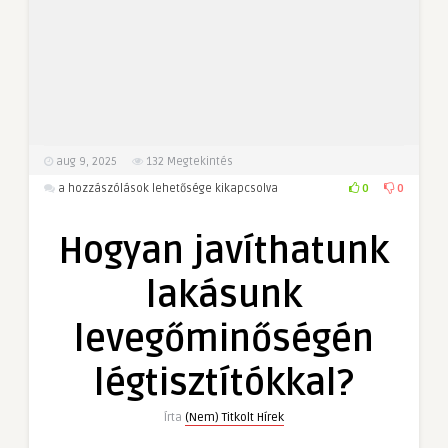
aug 9, 2025
132
Megtekintés
Hogyan
0
0
a hozzászólások lehetősége kikapcsolva
javíthatunk
lakásunk
Hogyan javíthatunk
levegőminőségén
légtisztítókkal?
lakásunk
bejegyzéshez
levegőminőségén
légtisztítókkal?
Írta
(Nem) Titkolt Hírek