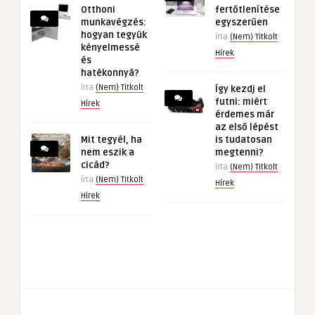
Otthoni
fertőtlenítése
munkavégzés:
egyszerűen
hogyan tegyük
írta
(Nem) Titkolt
kényelmessé
Hírek
és
hatékonnyá?
írta
(Nem) Titkolt
Így kezdj el
futni: miért
Hírek
érdemes már
az első lépést
Mit tegyél, ha
is tudatosan
nem eszik a
megtenni?
cicád?
írta
(Nem) Titkolt
írta
(Nem) Titkolt
Hírek
Hírek