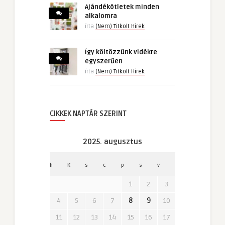
Ajándékötletek minden
alkalomra
írta
(Nem) Titkolt Hírek
Így költözzünk vidékre
egyszerűen
írta
(Nem) Titkolt Hírek
CIKKEK NAPTÁR SZERINT
2025. augusztus
h
K
s
c
p
s
v
1
2
3
4
5
6
7
8
9
10
11
12
13
14
15
16
17