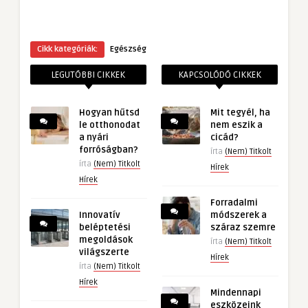
Cikk kategóriák:
Egészség
LEGUTÓBBI CIKKEK
KAPCSOLÓDÓ CIKKEK
Hogyan hűtsd
Mit tegyél, ha
le otthonodat
nem eszik a
a nyári
cicád?
forróságban?
írta
(Nem) Titkolt
írta
(Nem) Titkolt
Hírek
Hírek
Forradalmi
Innovatív
módszerek a
beléptetési
száraz szemre
megoldások
írta
(Nem) Titkolt
világszerte
Hírek
írta
(Nem) Titkolt
Hírek
Mindennapi
eszközeink