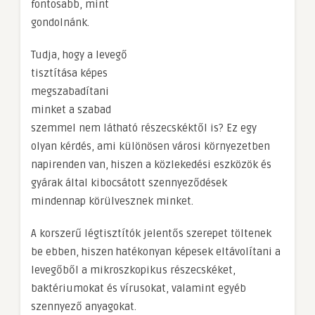
fontosabb, mint
gondolnánk.
Tudja, hogy a levegő
tisztítása képes
megszabadítani
minket a szabad
szemmel nem látható részecskéktől is? Ez egy
olyan kérdés, ami különösen városi környezetben
napirenden van, hiszen a közlekedési eszközök és
gyárak által kibocsátott szennyeződések
mindennap körülvesznek minket.
A korszerű légtisztítók jelentős szerepet töltenek
be ebben, hiszen hatékonyan képesek eltávolítani a
levegőből a mikroszkopikus részecskéket,
baktériumokat és vírusokat, valamint egyéb
szennyező anyagokat.