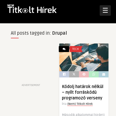
☰
All posts tagged in:
Drupal
TECH
ADVERTISEMENT
Kódolj határok nélkül
– nyílt forráskódú
programozó verseny
Írta
(Nem) Titkolt Hírek
Második alkalommal hirdeti