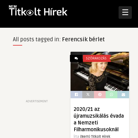
☰
All posts tagged in:
Ferencsik bérlet
SZÓRAKOZÁS
ADVERTISEMENT
2020/21 az
újramuzsikálás évada
a Nemzeti
Filharmonikusoknál
Írta
(Nem) Titkolt Hírek