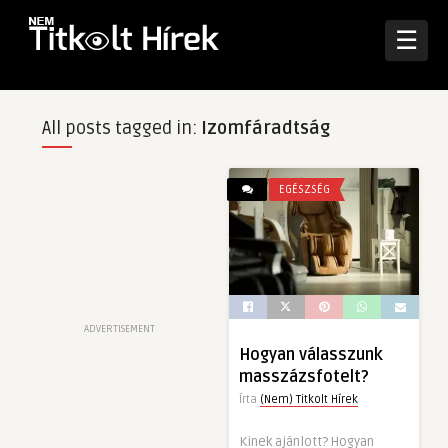
☰
All posts tagged in:
Izomfáradtság
EGÉSZSÉG
ADVERTISEMENT
Hogyan válasszunk
masszázsfotelt?
Írta
(Nem) Titkolt Hírek
Kinek ajánlott? Hogyan