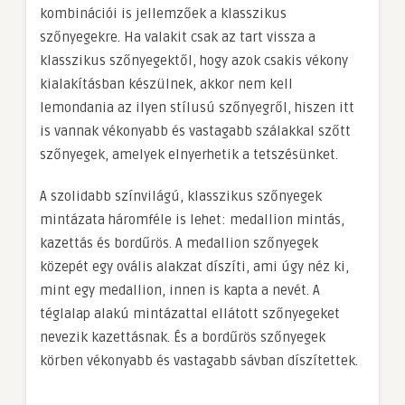
kombinációi is jellemzőek a klasszikus
szőnyegekre. Ha valakit csak az tart vissza a
klasszikus szőnyegektől, hogy azok csakis vékony
kialakításban készülnek, akkor nem kell
lemondania az ilyen stílusú szőnyegről, hiszen itt
is vannak vékonyabb és vastagabb szálakkal szőtt
szőnyegek, amelyek elnyerhetik a tetszésünket.
A szolidabb színvilágú, klasszikus szőnyegek
mintázata háromféle is lehet: medallion mintás,
kazettás és bordűrös. A medallion szőnyegek
közepét egy ovális alakzat díszíti, ami úgy néz ki,
mint egy medallion, innen is kapta a nevét. A
téglalap alakú mintázattal ellátott szőnyegeket
nevezik kazettásnak. És a bordűrös szőnyegek
körben vékonyabb és vastagabb sávban díszítettek.