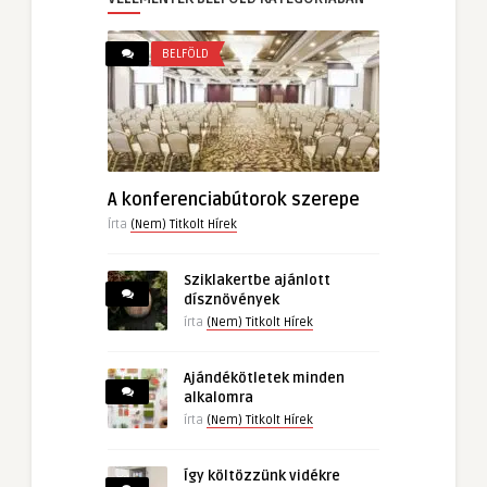
BELFÖLD
A konferenciabútorok szerepe
Írta
(Nem) Titkolt Hírek
Sziklakertbe ajánlott
dísznövények
írta
(Nem) Titkolt Hírek
Ajándékötletek minden
alkalomra
írta
(Nem) Titkolt Hírek
Így költözzünk vidékre