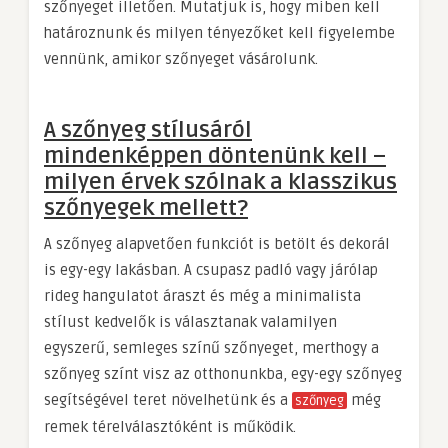
szőnyeget illetően. Mutatjuk is, hogy miben kell
határoznunk és milyen tényezőket kell figyelembe
vennünk, amikor szőnyeget vásárolunk.
A szőnyeg stílusáról
mindenképpen döntenünk kell –
milyen érvek szólnak a klasszikus
szőnyegek mellett?
A szőnyeg alapvetően funkciót is betölt és dekorál
is egy-egy lakásban. A csupasz padló vagy járólap
rideg hangulatot áraszt és még a minimalista
stílust kedvelők is választanak valamilyen
egyszerű, semleges színű szőnyeget, merthogy a
szőnyeg színt visz az otthonunkba, egy-egy szőnyeg
segítségével teret növelhetünk és a
még
szőnyeg
remek térelválasztóként is működik.