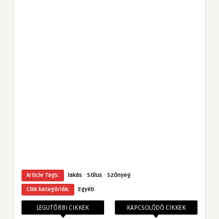
·
·
Article Tags:
lakás
Stílus
Szőnyeg
Cikk kategóriák:
Egyéb
LEGUTÓBBI CIKKEK
KAPCSOLÓDÓ CIKKEK