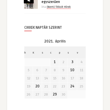
egyszerűen
írta
(Nem) Titkolt Hírek
CIKKEK NAPTÁR SZERINT
2021. április
h
K
s
c
p
s
v
1
2
3
4
5
6
7
8
9
10
11
12
13
14
15
16
17
18
19
20
21
22
23
24
25
26
27
28
29
30