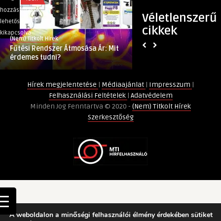
Rendszer
legjobb
hozzászólások
hozzászólások
Véletlenszerű
Átmosása
ékszer
lehetősége
lehetősége
cikkek
Ár:
ajándékötletek
kikapcsolva
kikapcsolva
(Nem) Titkolt Hírek
(Nem) Titkolt Hírek
Mit
egy
Fűtési Rendszer Átmosása Ár: Mit
A legjobb ékszer a
érdemes
barát
érdemes tudni?
barát számára
tudni?
számára
bejegyzéshez
bejegyzéshez
Hírek megjelentetése
|
Médiaajánlat
|
Impresszum
|
Felhasználási Feltételek
|
Adatvédelem
Minden Jog Fenntartva © 2020 -
(Nem) Titkolt Hírek
Szerkesztőség
A weboldalon a minőségi felhasználói élmény érdekében sütiket