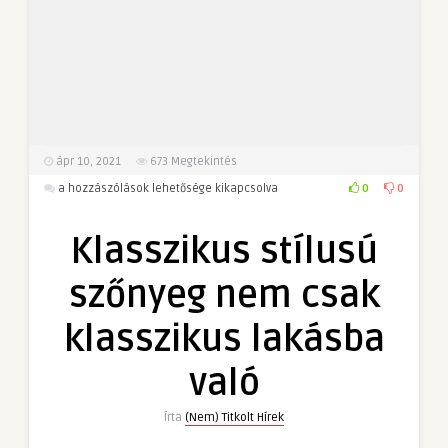
ápr 10, 2021
673
Megtekintés
Klasszikus
0
0
a hozzászólások lehetősége kikapcsolva
stílusú
szőnyeg
Klasszikus stílusú
nem
csak
szőnyeg nem csak
klasszikus
lakásba
klasszikus lakásba
való
bejegyzéshez
való
Írta
(Nem) Titkolt Hírek