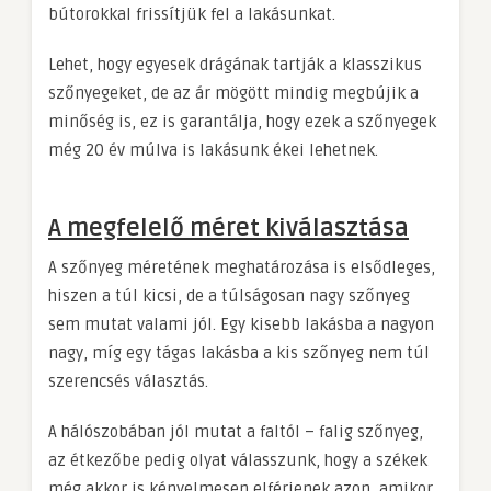
bútorokkal frissítjük fel a lakásunkat.
Lehet, hogy egyesek drágának tartják a klasszikus
szőnyegeket, de az ár mögött mindig megbújik a
minőség is, ez is garantálja, hogy ezek a szőnyegek
még 20 év múlva is lakásunk ékei lehetnek.
A megfelelő méret kiválasztása
A szőnyeg méretének meghatározása is elsődleges,
hiszen a túl kicsi, de a túlságosan nagy szőnyeg
sem mutat valami jól. Egy kisebb lakásba a nagyon
nagy, míg egy tágas lakásba a kis szőnyeg nem túl
szerencsés választás.
A hálószobában jól mutat a faltól – falig szőnyeg,
az étkezőbe pedig olyat válasszunk, hogy a székek
még akkor is kényelmesen elférjenek azon, amikor