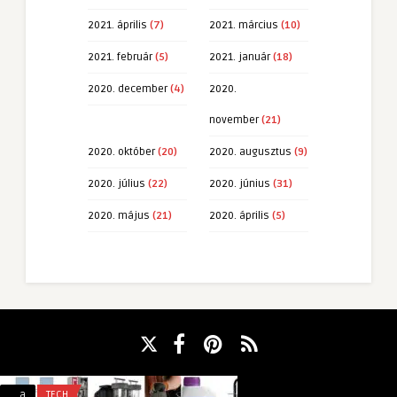
2021. április
(7)
2021. március
(10)
2021. február
(5)
2021. január
(18)
2020. december
(4)
2020.
november
(21)
2020. október
(20)
2020. augusztus
(9)
2020. július
(22)
2020. június
(31)
2020. május
(21)
2020. április
(5)
Fűtési
A
a
TECH
a
KIEMELT