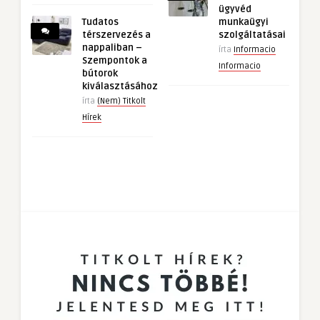
ügyvéd
Tudatos
munkaügyi
térszervezés a
szolgáltatásai
nappaliban –
írta
Informacio
Szempontok a
Informacio
bútorok
kiválasztásához
írta
(Nem) Titkolt
Hírek