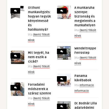
Otthoni
A munkaruha
munkavégzés:
szerepe:
hogyan tegyük
biztonság és
kényelmessé
megjelenés a
és
munkahelyen
hatékonnyá?
írta
(Nem) Titkolt
írta
(Nem) Titkolt
Hírek
Hírek
Wendeltreppe
Mit tegyél, ha
Ferrostep
nem eszik a
írta
(Nem) Titkolt
cicád?
Hírek
írta
(Nem) Titkolt
Hírek
Panama
kávébabok
Forradalmi
írta
Informacio
módszerek a
Informacio
száraz szemre
írta
(Nem) Titkolt
Dr. Bodnár Lilla
Hírek
adatvédelmi