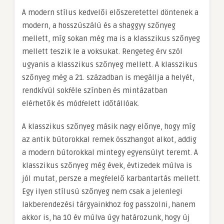
A modern stílus kedvelői előszeretettel döntenek a
modern, a hosszúszálú és a shaggyy szőnyeg
mellett, míg sokan még ma is a klasszikus szőnyeg
mellett teszik le a voksukat. Rengeteg érv szól
ugyanis a klasszikus szőnyeg mellett. A klasszikus
szőnyeg még a 21. században is megállja a helyét,
rendkívül sokféle színben és mintázatban
elérhetők és módfelett időtállóak.
A klasszikus szőnyeg másik nagy előnye, hogy míg
az antik bútorokkal remek összhangot alkot, addig
a modern bútorokkal mintegy egyensúlyt teremt. A
klasszikus szőnyeg még évek, évtizedek múlva is
jól mutat, persze a megfelelő karbantartás mellett.
Egy ilyen stílusú szőnyeg nem csak a jelenlegi
lakberendezési tárgyainkhoz fog passzolni, hanem
akkor is, ha 10 év múlva úgy határozunk, hogy új