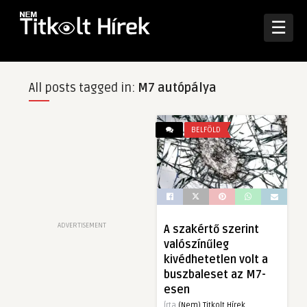
☰
All posts tagged in:
M7 autópálya
BELFÖLD
ADVERTISEMENT
A szakértő szerint
valószínűleg
kivédhetetlen volt a
buszbaleset az M7-
esen
Írta
(Nem) Titkolt Hírek