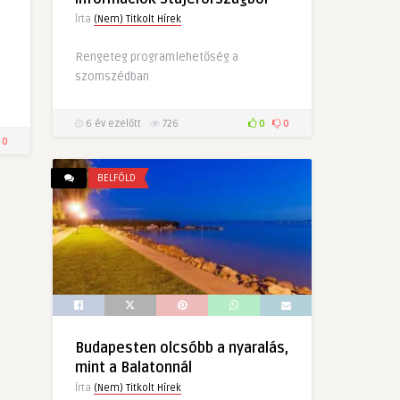
Írta
(Nem) Titkolt Hírek
Rengeteg programlehetőség a
szomszédban
6 év ezelőtt
726
0
0
0
BELFÖLD
Budapesten olcsóbb a nyaralás,
mint a Balatonnál
Írta
(Nem) Titkolt Hírek