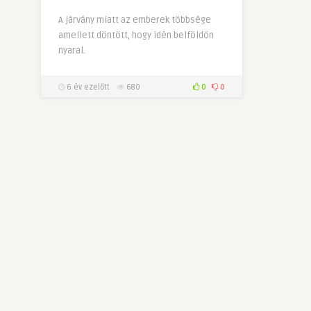
A járvány miatt az emberek többsége
amellett döntött, hogy idén belföldön
nyaral.
6 év ezelőtt
680
0
0