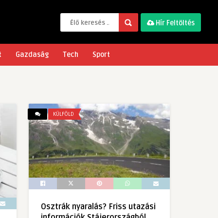
Hír Feltöltés
t
Gazdaság
Tech
Sport
KÜLFÖLD
Osztrák nyaralás? Friss utazási
információk Stájerországból