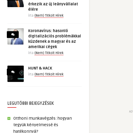
érkezik az új leányvállalat
élére
írta
(Nem) Titkolt Hírek
Koronavírus: hasonló
digitalizációs problémákkal
küzdenek a magyar és az
amerikai cégek
írta
(Nem) Titkolt Hírek
HUNT & HACK
írta
(Nem) Titkolt Hírek
LEGUTÓBBI BEJEGYZÉSEK
AD
Otthoni munkavégzés: hogyan
tegyük kényelmessé és
hatékonnyá?