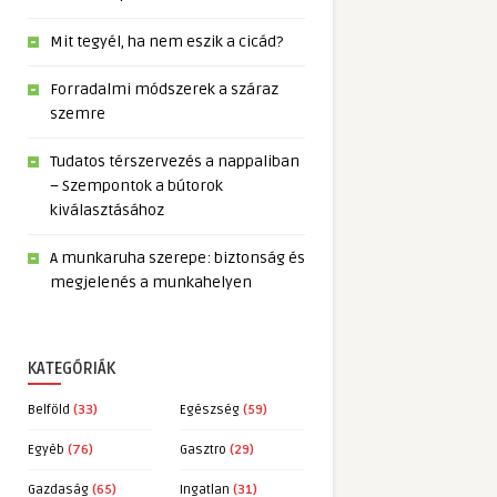
Mit tegyél, ha nem eszik a cicád?
Forradalmi módszerek a száraz
szemre
Tudatos térszervezés a nappaliban
– Szempontok a bútorok
kiválasztásához
A munkaruha szerepe: biztonság és
megjelenés a munkahelyen
KATEGÓRIÁK
Belföld
(33)
Egészség
(59)
Egyéb
(76)
Gasztro
(29)
Gazdaság
(65)
Ingatlan
(31)