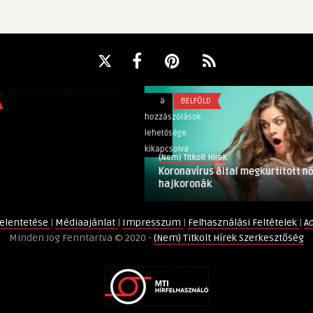
és és ERP fejlesztés
Koronavírus
a
BELFÖLD
által
hozzászólások
megkurtított
lehetősége
női
kikapcsolva
(Nem) Titkolt Hírek
hajkoronák
Koronavírus által megkurtított női
bejegyzéshez
hajkoronák
elentetése
|
Médiaajánlat
|
Impresszum
|
Felhasználási Feltételek
|
A
Minden Jog Fenntartva © 2020 -
(Nem) Titkolt Hírek Szerkesztőség