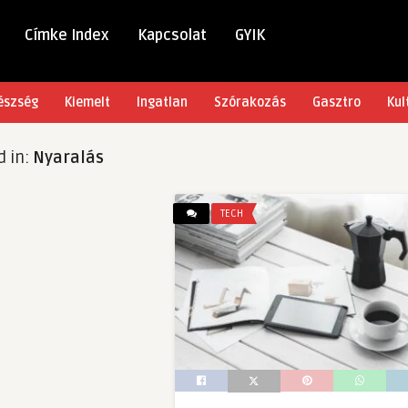
Címke Index
Kapcsolat
GYIK
észség
Kiemelt
Ingatlan
Szórakozás
Gasztro
Kul
d in:
Nyaralás
TECH