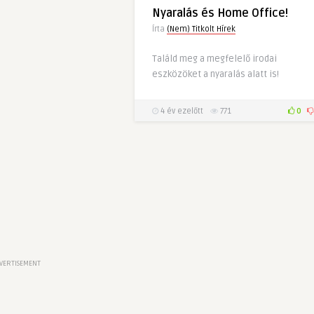
Nyaralás és Home Office!
Írta
(Nem) Titkolt Hírek
Találd meg a megfelelő irodai
eszközöket a nyaralás alatt is!
4 év ezelőtt
771
0
VERTISEMENT