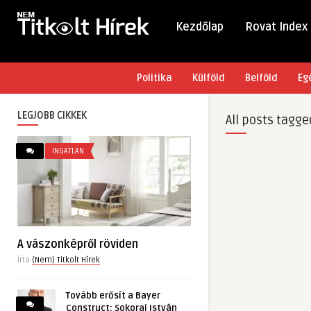
Kezdőlap
Rovat Index
Politika
Külföld
Belföld
Eg
LEGJOBB CIKKEK
All posts tagge
INGATLAN
A vászonképről röviden
Írta
(Nem) Titkolt Hírek
Tovább erősít a Bayer
Construct: Sokorai István