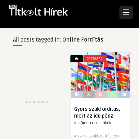
☰
All posts tagged in:
Online Fordítás
GAZDASÁG
ADVERTISEMENT
Gyors szakfordítás,
mert az idő pénz
Írta
(Nem) Titkolt Hírek
A gyors szakfordítás egy