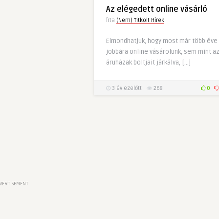
Az elégedett online vásárló
Írta
(Nem) Titkolt Hírek
Elmondhatjuk, hogy most már több éve
jobbára online vásárolunk, sem mint a
áruházak boltjait járkálva, […]
3 év ezelőtt
268
0
VERTISEMENT