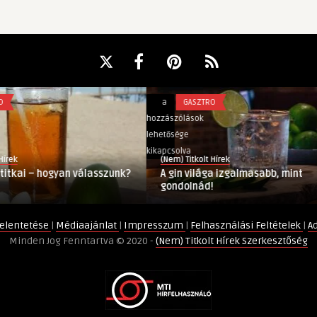
A
a
GASZTRO
gin
hozzászólások
világa
lehetősége
izgalmasabb,
kikapcsolva
(Nem) Titkolt Hírek
mint
– hogyan válasszunk?
A gin világa izgalmasabb, mint
gondolnád!
gondolnád!
bejegyzéshez
elentetése
|
Médiaajánlat
|
Impresszum
|
Felhasználási Feltételek
|
A
Minden Jog Fenntartva © 2020 -
(Nem) Titkolt Hírek Szerkesztőség