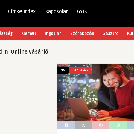
Címke Index
Kapcsolat
GYIK
észség
Kiemelt
Ingatlan
Szórakozás
Gasztro
Kul
d in:
Online Vásárló
GAZDASÁG