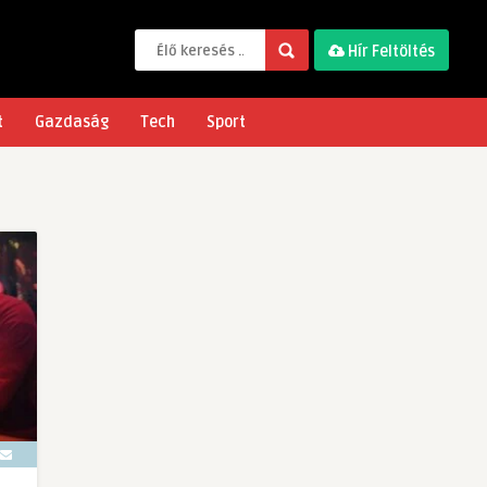
Hír Feltöltés
t
Gazdaság
Tech
Sport