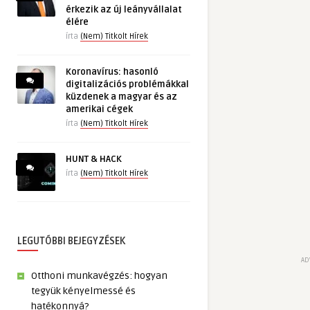
érkezik az új leányvállalat
élére
írta
(Nem) Titkolt Hírek
Koronavírus: hasonló
digitalizációs problémákkal
küzdenek a magyar és az
amerikai cégek
írta
(Nem) Titkolt Hírek
HUNT & HACK
írta
(Nem) Titkolt Hírek
LEGUTÓBBI BEJEGYZÉSEK
AD
Otthoni munkavégzés: hogyan
tegyük kényelmessé és
hatékonnyá?