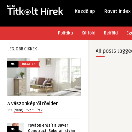
Kezdőlap
Rovat Index
Politika
Külföld
Belföld
Eg
LEGJOBB CIKKEK
All posts tagge
INGATLAN
A vászonképről röviden
Írta
(Nem) Titkolt Hírek
Tovább erősít a Bayer
Construct: Sokorai István