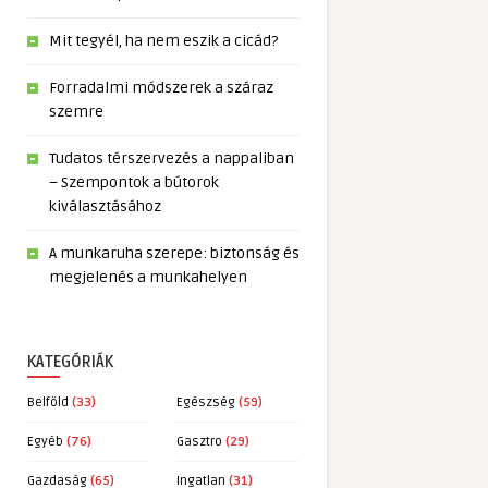
Mit tegyél, ha nem eszik a cicád?
Forradalmi módszerek a száraz
szemre
Tudatos térszervezés a nappaliban
– Szempontok a bútorok
kiválasztásához
A munkaruha szerepe: biztonság és
megjelenés a munkahelyen
KATEGÓRIÁK
Belföld
(33)
Egészség
(59)
Egyéb
(76)
Gasztro
(29)
Gazdaság
(65)
Ingatlan
(31)