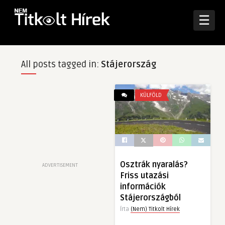
☰
All posts tagged in:
Stájerország
KÜLFÖLD
Osztrák nyaralás?
ADVERTISEMENT
Friss utazási
információk
Stájerországból
Írta
(Nem) Titkolt Hírek