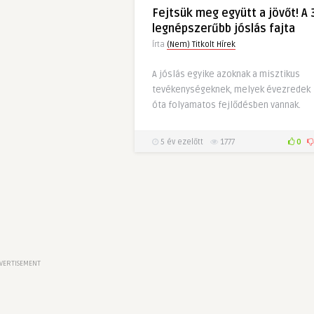
Fejtsük meg együtt a jövőt! A 
legnépszerűbb jóslás fajta
Írta
(Nem) Titkolt Hírek
A jóslás egyike azoknak a misztikus
tevékenységeknek, melyek évezredek
óta folyamatos fejlődésben vannak.
5 év ezelőtt
1777
0
VERTISEMENT