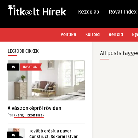
Kezdőlap
Rovat Index
Politika
Külföld
Belföld
Eg
LEGJOBB CIKKEK
All posts tagge
INGATLAN
A vászonképről röviden
Írta
(Nem) Titkolt Hírek
Tovább erősít a Bayer
Construct: Sokorai István