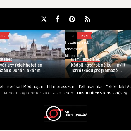
Kódolj
a
TECH
határok
hozzászólások
nélkül
lehetősége
–
kikapcsolva
(Nem) Titkolt Hírek
nyílt
lejthetetlen
Kódolj határok nélkül – nyílt
forráskódú
n, akár m ...
forráskódú programozó ...
programozó
verseny
elentetése
|
Médiaajánlat
|
Impresszum
|
Felhasználási Feltételek
|
A
bejegyzéshez
Minden Jog Fenntartva © 2020 -
(Nem) Titkolt Hírek Szerkesztőség