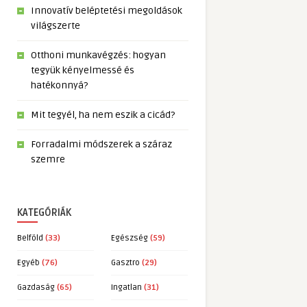
Innovatív beléptetési megoldások
világszerte
Otthoni munkavégzés: hogyan
tegyük kényelmessé és
hatékonnyá?
Mit tegyél, ha nem eszik a cicád?
Forradalmi módszerek a száraz
szemre
KATEGÓRIÁK
Belföld
(33)
Egészség
(59)
Egyéb
(76)
Gasztro
(29)
Gazdaság
(65)
Ingatlan
(31)