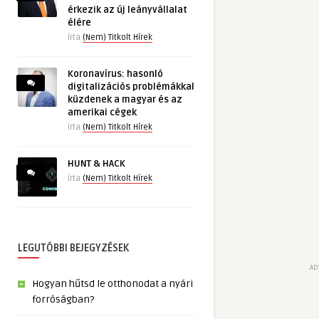
érkezik az új leányvállalat
élére
írta
(Nem) Titkolt Hírek
Koronavírus: hasonló
digitalizációs problémákkal
küzdenek a magyar és az
amerikai cégek
írta
(Nem) Titkolt Hírek
HUNT & HACK
írta
(Nem) Titkolt Hírek
LEGUTÓBBI BEJEGYZÉSEK
AD
Hogyan hűtsd le otthonodat a nyári
forróságban?