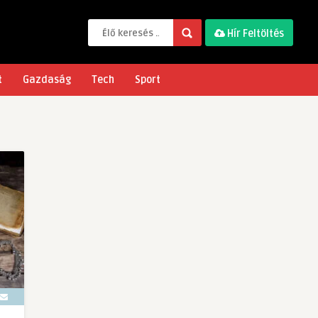
Hír Feltöltés
t
Gazdaság
Tech
Sport