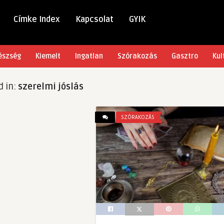
Címke Index
Kapcsolat
GYIK
észség
Kiemelt
Ingatlan
Szórakozás
Gasztro
Kul
d in:
szerelmi jóslás
SZÓRAKOZÁS