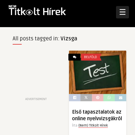
☰
All posts tagged in:
Vizsga
BELFÖLD
ADVERTISEMENT
Első tapasztalatok az
online nyelvvizsgákról
Írta
(Nem) Titkolt Hírek