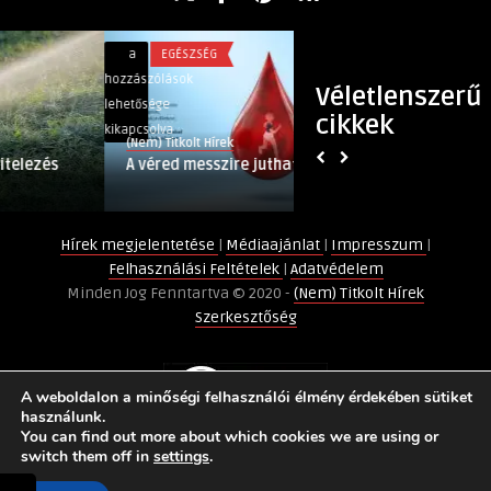
A
A
a
EGÉSZSÉG
a
GAZDASÁG
véred
HELL
hozzászólások
hozzászólások
Véletlenszerű
messzire
ENERGY
lehetősége
lehetősége
cikkek
juthat!
a
kikapcsolva
kikapcsolva
(Nem) Titkolt Hírek
(Nem) Titkolt Hírek
bejegyzéshez
világ
A véred messzire juthat!
A HELL ENERGY a 
legzöldebb italc
legzöldebb ital
mellett
döntött
döntött
Hírek megjelentetése
|
Médiaajánlat
|
Impresszum
|
bejegyzéshez
Felhasználási Feltételek
|
Adatvédelem
Minden Jog Fenntartva © 2020 -
(Nem) Titkolt Hírek
Szerkesztőség
A weboldalon a minőségi felhasználói élmény érdekében sütiket
használunk.
You can find out more about which cookies we are using or
switch them off in
settings
.