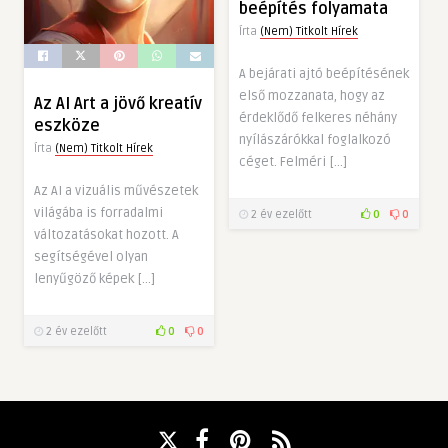
beépítés folyamata
Írta
(Nem) Titkolt Hírek
A bejárati ajtó beépítésének
első mozzanata, hogy az
Az AI Art a jövő kreatív
érdeklődő felkeres néhány
eszköze
nyílászárókkal foglalkozó
Írta
(Nem) Titkolt Hírek
céget. Felméri […]
Az AI a vizuális művészetek
világába is forradalmi
2 év ezelőtt
0
0
változatásokat hozott. A
segítségével olyan
lenyűgöző képek […]
2 év ezelőtt
0
0