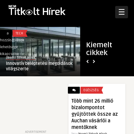
☰
Innovatív
Otthoni
a
TECH
a
GAZDASÁG
beléptetési
munkavégzés:
hozzászólások
hozzászólások
Kiemelt
megoldások
hogyan
lehetősége
lehetősége
cikkek
világszerte
tegyük
kikapcsolva
kikapcsolva
(Nem) Titkolt Hírek
(Nem) Titkolt Hírek
bejegyzéshez
kényelmessé
Innovatív beléptetési megoldások
Otthoni munkavégz
és
világszerte
kényelmessé és ha
hatékonnyá?
bejegyzéshez
EGÉSZSÉG
Több mint 26 millió
bizalompontot
gyűjtöttek össze az
Auchan vásárlói a
mentőknek
ADVERTISEMENT