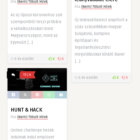
Írta
(Nem) Titkolt Hírek
Írta
(Nem) Titkolt Hírek
Az új típusú koronavírus sok
Új leányvállalatot alapított a
szempontból teszi próbára
száz százalékban magyar
a vállalkozásokat mind
tulajdonú, komplex
Magyarországon, mind az
építőipari és
Egyesült […]
ingatlanfejlesztési
megoldásokat kínáló Bayer
6 év ezelőtt
0
0
[…]
TECH
6 év ezelőtt
0
0
HUNT & HACK
Írta
(Nem) Titkolt Hírek
Online challenge hetek
indulnak indul employer