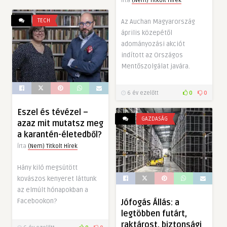
Írta
(Nem) Titkolt Hírek
TECH
Az Auchan Magyarország
április közepétől
adományozási akciót
indított az Országos
Mentőszolgálat javára.
6 év ezelőtt
0
0
Eszel és tévézel –
GAZDASÁG
azaz mit mutatsz meg
a karantén-életedből?
Írta
(Nem) Titkolt Hírek
Hány kiló megsütött
kovászos kenyeret láttunk
az elmúlt hónapokban a
Facebookon?
Jófogás Állás: a
legtöbben futárt,
raktárost, biztonsági