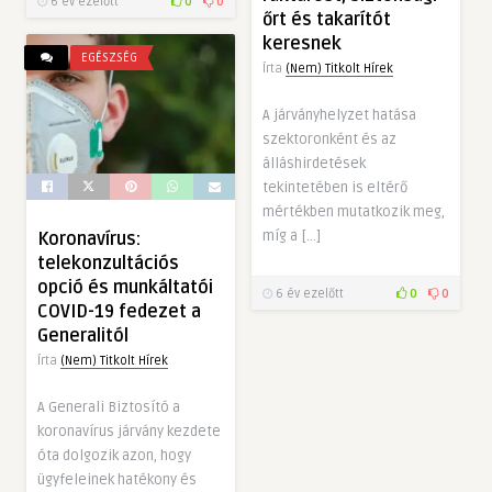
6 év ezelőtt
0
0
őrt és takarítót
keresnek
EGÉSZSÉG
Írta
(Nem) Titkolt Hírek
A járványhelyzet hatása
szektoronként és az
álláshirdetések
tekintetében is eltérő
mértékben mutatkozik meg,
míg a […]
Koronavírus:
telekonzultációs
opció és munkáltatói
6 év ezelőtt
0
0
COVID-19 fedezet a
Generalitól
Írta
(Nem) Titkolt Hírek
A Generali Biztosító a
koronavírus járvány kezdete
óta dolgozik azon, hogy
ügyfeleinek hatékony és