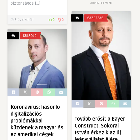
biztonságos […]
ADVERTISEMENT
GAZDASÁG
6 év ezelőtt
0
0
KÜLFÖLD
Koronavírus: hasonló
digitalizációs
Tovább erősít a Bayer
problémákkal
Construct: Sokorai
küzdenek a magyar és
István érkezik az új
az amerikai cégek
leányvállalat élére