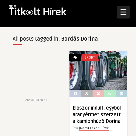
☰
All posts tagged in:
Bordás Dorina
SPORT
ADVERTISEMENT
Először indult, egyből
aranyérmet szerzett
a kamionhúzó Dorina
Írta
(Nem) Titkolt Hírek