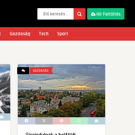
Hír Feltöltés
t
Gazdaság
Tech
Sport
GAZDASÁG