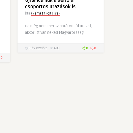
Újraindulnak a belföldi
csoportos utazások is
Írta
(Nem) Titkolt Hírek
Ha még nem mersz határon túl utazni,
akkor itt van neked Magyarország!
6 év ezelőtt
683
0
0
0