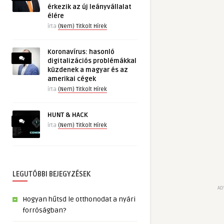
érkezik az új leányvállalat
élére
írta
(Nem) Titkolt Hírek
Koronavírus: hasonló
digitalizációs problémákkal
küzdenek a magyar és az
amerikai cégek
írta
(Nem) Titkolt Hírek
HUNT & HACK
írta
(Nem) Titkolt Hírek
LEGUTÓBBI BEJEGYZÉSEK
AD
Hogyan hűtsd le otthonodat a nyári
forróságban?