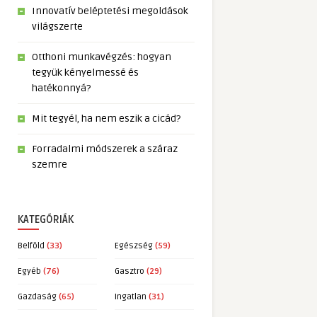
Innovatív beléptetési megoldások
világszerte
Otthoni munkavégzés: hogyan
tegyük kényelmessé és
hatékonnyá?
Mit tegyél, ha nem eszik a cicád?
Forradalmi módszerek a száraz
szemre
KATEGÓRIÁK
Belföld
(33)
Egészség
(59)
Egyéb
(76)
Gasztro
(29)
Gazdaság
(65)
Ingatlan
(31)