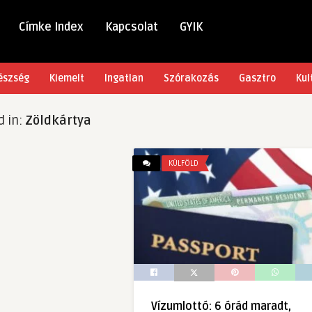
Címke Index
Kapcsolat
GYIK
észség
Kiemelt
Ingatlan
Szórakozás
Gasztro
Kul
d in:
Zöldkártya
KÜLFÖLD
Vízumlottó: 6 órád maradt,