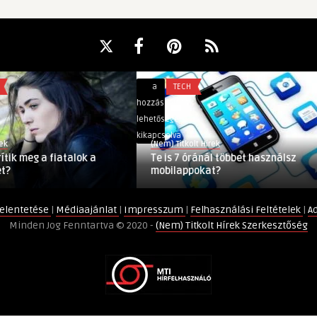
Te
a
TECH
is
hozzászólások
7
lehetősége
óránál
kikapcsolva
(Nem) Titkolt Hírek
többet
eg a fiatalok a
Te is 7 óránál többet használsz
használsz
mobilappokat?
mobilappokat?
bejegyzéshez
elentetése
|
Médiaajánlat
|
Impresszum
|
Felhasználási Feltételek
|
A
Minden Jog Fenntartva © 2020 -
(Nem) Titkolt Hírek Szerkesztőség