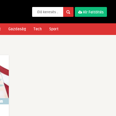
Hír Feltöltés
t
Gazdaság
Tech
Sport