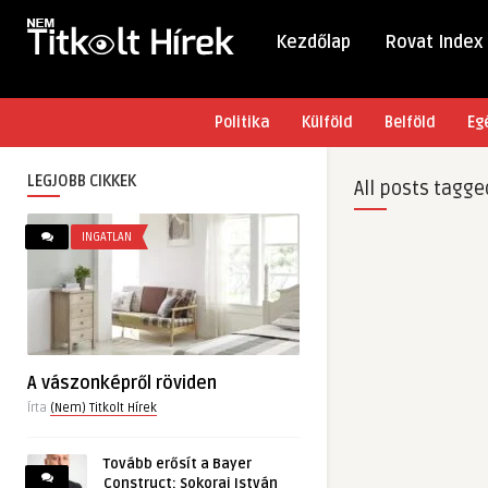
Kezdőlap
Rovat Index
Politika
Külföld
Belföld
Eg
LEGJOBB CIKKEK
All posts tagge
INGATLAN
A vászonképről röviden
Írta
(Nem) Titkolt Hírek
Tovább erősít a Bayer
Construct: Sokorai István