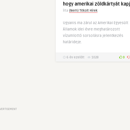
hogy amerikai zöldkártyát kap
Írta
(Nem) Titkolt Hírek
Ugyanis ma zárul az Amerikai Egyesült
Államok idei évre meghatározott
vízumlottó sorsolásra jelentkezés
határideje.
6 év ezelőtt
1028
0
VERTISEMENT