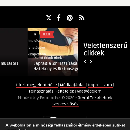
Lapradiátor
Titkos
a
TECH
a
SZÓRAKOZ
Tisztítása:
boros
hozzászólások
hozzászólások
Véletlenszerű
Tippek
tippek
lehetősége
lehetősége
cikkek
a
bejegyzéshez
kikapcsolva
kikapcsolva
(Nem) Titkolt Hírek
(Nem) Titkolt Hí
Hatékony
tt
Lapradiátor Tisztítása: Tippek a
Titkos boros 
és
Hatékony és Biztonságos Tis ...
Biztonságos
Tisztításhoz
Hírek megjelentetése
|
Médiaajánlat
|
Impresszum
|
bejegyzéshez
Felhasználási Feltételek
|
Adatvédelem
Minden Jog Fenntartva © 2020 -
(Nem) Titkolt Hírek
Szerkesztőség
A weboldalon a minőségi felhasználói élmény érdekében sütiket