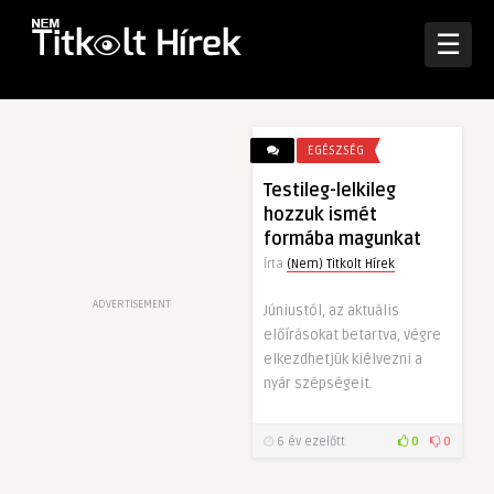
☰
EGÉSZSÉG
Testileg-lelkileg
hozzuk ismét
formába magunkat
Írta
(Nem) Titkolt Hírek
ADVERTISEMENT
Júniustól, az aktuális
előírásokat betartva, végre
elkezdhetjük kiélvezni a
nyár szépségeit.
6 év ezelőtt
0
0