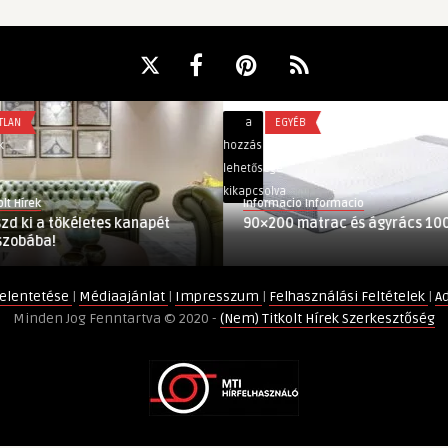
90×200
a
EGYÉB
matrac
hozzászólások
és
lehetősége
ágyrács
kikapcsolva
Informacio Informacio
100×200
kéletes kanapét
90×200 matrac és ágyrács 100×200
bejegyzéshez
elentetése
|
Médiaajánlat
|
Impresszum
|
Felhasználási Feltételek
|
A
Minden Jog Fenntartva © 2020 -
(Nem) Titkolt Hírek Szerkesztőség