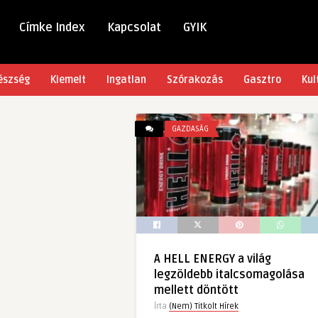
Címke Index
Kapcsolat
GYIK
észség
Kiemelt
Ingatlan
Szórakozás
Gasztro
Kul
GAZDASÁG
A HELL ENERGY a világ
legzöldebb italcsomagolása
mellett döntött
Írta
(Nem) Titkolt Hírek