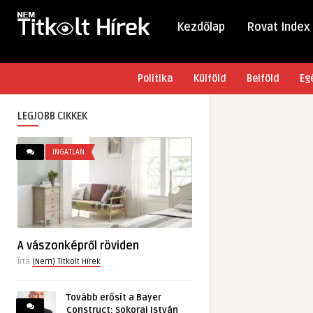
Kezdőlap
Rovat Index
Politika
Külföld
Belföld
Eg
LEGJOBB CIKKEK
INGATLAN
A vászonképről röviden
Írta
(Nem) Titkolt Hírek
Tovább erősít a Bayer
Construct: Sokorai István