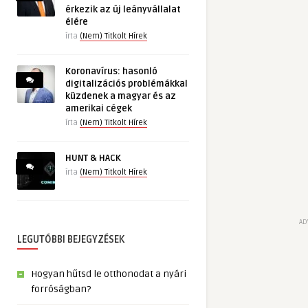
érkezik az új leányvállalat
élére
írta
(Nem) Titkolt Hírek
Koronavírus: hasonló
digitalizációs problémákkal
küzdenek a magyar és az
amerikai cégek
írta
(Nem) Titkolt Hírek
HUNT & HACK
írta
(Nem) Titkolt Hírek
AD
LEGUTÓBBI BEJEGYZÉSEK
Hogyan hűtsd le otthonodat a nyári
forróságban?