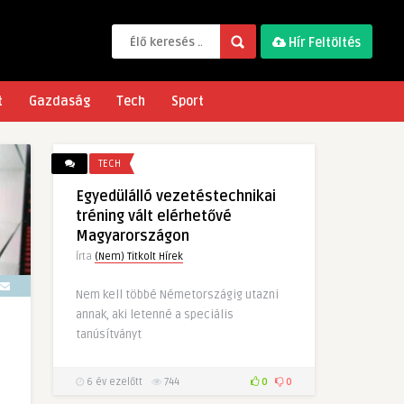
Hír Feltöltés
t
Gazdaság
Tech
Sport
TECH
Egyedülálló vezetéstechnikai
tréning vált elérhetővé
Magyarországon
Írta
(Nem) Titkolt Hírek
Nem kell többé Németországig utazni
annak, aki letenné a speciális
tanúsítványt
6 év ezelőtt
744
0
0