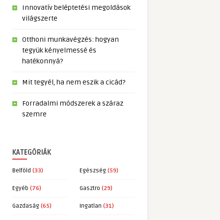
Innovatív beléptetési megoldások
világszerte
Otthoni munkavégzés: hogyan
tegyük kényelmessé és
hatékonnyá?
Mit tegyél, ha nem eszik a cicád?
Forradalmi módszerek a száraz
szemre
KATEGÓRIÁK
Belföld
(33)
Egészség
(59)
Egyéb
(76)
Gasztro
(29)
Gazdaság
(65)
Ingatlan
(31)