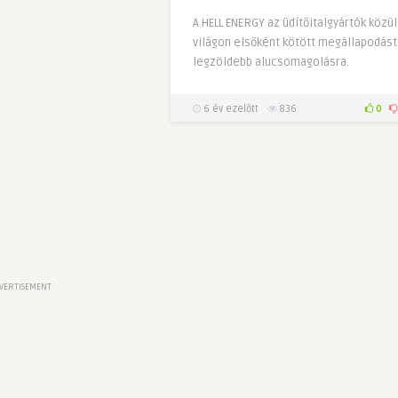
A HELL ENERGY az üdítőitalgyártók közül
világon elsőként kötött megállapodást
legzöldebb alucsomagolásra.
6 év ezelőtt
836
0
VERTISEMENT