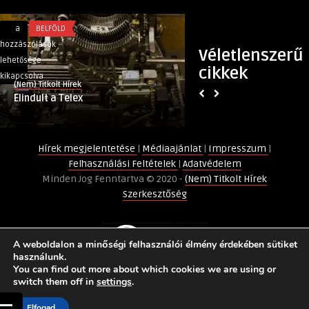
Elindult
Kutya
a
BELFÖLD
a
EGYÉB
a
allergia
hozzászólások
hozzászólások
Véletlenszerű
Telex
ellen
lehetősége
lehetősége
cikkek
bejegyzéshez
és
kikapcsolva
kikapcsolva
(Nem) Titkolt Hírek
Informacio Informacio
kutya
Elindult a Telex
Kutya allergia elle
mancs
ápoló
ápoló
bejegyzéshez
Hírek megjelentetése
|
Médiaajánlat
|
Impresszum
|
Felhasználási Feltételek
|
Adatvédelem
Minden Jog Fenntartva © 2020 -
(Nem) Titkolt Hírek
Szerkesztőség
A weboldalon a minőségi felhasználói élmény érdekében sütiket
használunk.
You can find out more about which cookies we are using or
switch them off in
settings
.
Elfogad