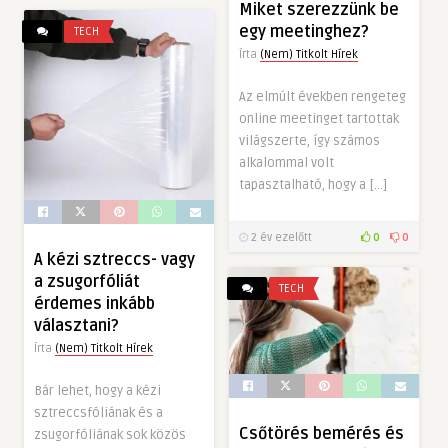
Miket szerezzünk be
egy meetinghez?
TECH
Írta
(Nem) Titkolt Hírek
Az elmúlt években rengeteg
online meetinget tartottak
világszerte, így számos
alkalommal volt
tapasztalható, hogy a […]
2 év ezelőtt
0
0
A kézi sztreccs- vagy
a zsugorfóliát
TECH
érdemes inkább
választani?
Írta
(Nem) Titkolt Hírek
Bár lehet, hogy a kézi
sztreccsfóliának és a
Csőtörés bemérés és
zsugorfóliának sok közös