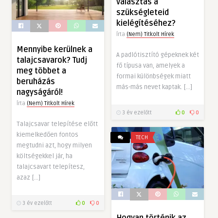
választás a
szükségleteid
kielégítéséhez?
Írta
(Nem) Titkolt Hírek
Mennyibe kerülnek a
A padlótisztító gépeknek két
talajcsavarok? Tudj
fő típusa van, amelyek a
meg többet a
formai különbségek miatt
beruházás
más-más nevet kaptak. […]
nagyságáról!
Írta
(Nem) Titkolt Hírek
3 év ezelőtt
0
0
Talajcsavar telepítése előtt
kiemelkedően fontos
TECH
megtudni azt, hogy milyen
költségekkel jár, ha
talajcsavart telepítesz,
azaz […]
3 év ezelőtt
0
0
Hogyan történik az