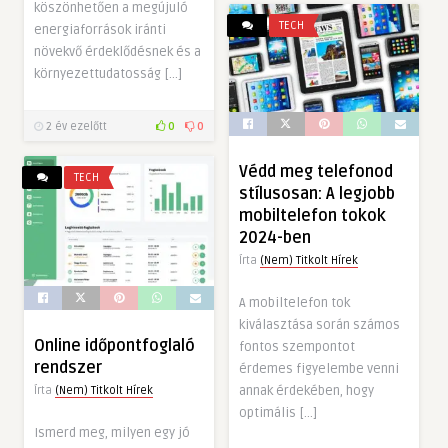
köszönhetően a megújuló
TECH
energiaforrások iránti
növekvő érdeklődésnek és a
környezettudatosság […]
2 év ezelőtt
0
0
Védd meg telefonod
TECH
stílusosan: A legjobb
mobiltelefon tokok
2024-ben
Írta
(Nem) Titkolt Hírek
A mobiltelefon tok
kiválasztása során számos
Online időpontfoglaló
fontos szempontot
rendszer
érdemes figyelembe venni
annak érdekében, hogy
Írta
(Nem) Titkolt Hírek
optimális […]
Ismerd meg, milyen egy jó