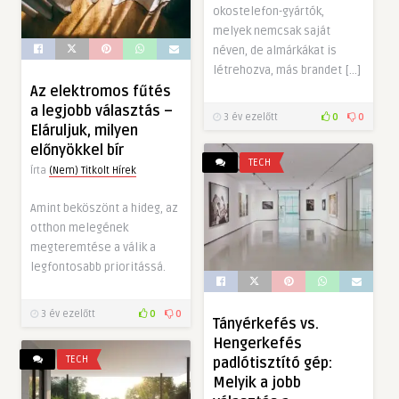
okostelefon-gyártók,
melyek nemcsak saját
néven, de almárkákat is
létrehozva, más brandet […]
Az elektromos fűtés
a legjobb választás –
3 év ezelőtt
0
0
Eláruljuk, milyen
előnyökkel bír
TECH
Írta
(Nem) Titkolt Hírek
Amint beköszönt a hideg, az
otthon melegének
megteremtése a válik a
legfontosabb prioritássá.
3 év ezelőtt
0
0
Tányérkefés vs.
Hengerkefés
TECH
padlótisztító gép:
Melyik a jobb