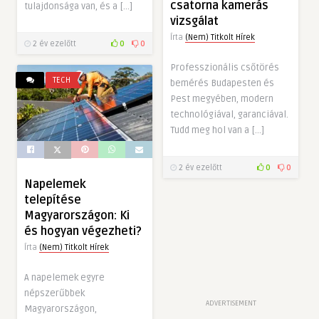
csatorna kamerás
tulajdonsága van, és a […]
vizsgálat
Írta
(Nem) Titkolt Hírek
2 év ezelőtt
0
0
Professzionális csőtörés
TECH
bemérés Budapesten és
Pest megyében, modern
technológiával, garanciával.
Tudd meg hol van a […]
2 év ezelőtt
0
0
Napelemek
telepítése
Magyarországon: Ki
és hogyan végezheti?
Írta
(Nem) Titkolt Hírek
A napelemek egyre
népszerűbbek
ADVERTISEMENT
Magyarországon,