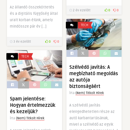
Az állandó összeköttetés
2 év ezelőtt
0
0
és a digitális függőség által
uralt korban élünk, amely
TECH
mindössze pár év […]
3 év ezelőtt
0
0
TECH
Szélvédő javítás: A
megbízható megoldás
az autója
biztonságáért
Írta
(Nem) Titkolt Hírek
Spam jelentése:
Hogyan értelmezzük
A szélvédő javítás
és kezeljük?
elengedhetetlen része az
autó karbantartásának,
Írta
(Nem) Titkolt Hírek
mivel a szélvédő az egyik