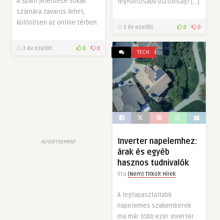
A spam jelentése sokak
legfontosabb biztonsági […]
számára zavaros lehet,
különösen az online térben.
3 év ezelőtt
0
0
3 év ezelőtt
0
0
TECH
Inverter napelemhez:
ADVERTISEMENT
árak és egyéb
hasznos tudnivalók
Írta
(Nem) Titkolt Hírek
A legtapasztaltabb
napelemes szakemberek
ma már több ezer inverter