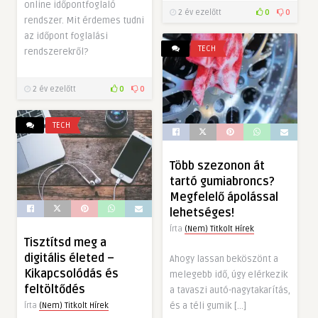
online időpontfoglaló
2 év ezelőtt
0
0
rendszer. Mit érdemes tudni
az időpont foglalási
TECH
rendszerekről?
2 év ezelőtt
0
0
TECH
Több szezonon át
tartó gumiabroncs?
Megfelelő ápolással
lehetséges!
Írta
(Nem) Titkolt Hírek
Tisztítsd meg a
digitális életed –
Ahogy lassan beköszönt a
Kikapcsolódás és
melegebb idő, úgy elérkezik
feltöltődés
a tavaszi autó-nagytakarítás,
és a téli gumik […]
Írta
(Nem) Titkolt Hírek