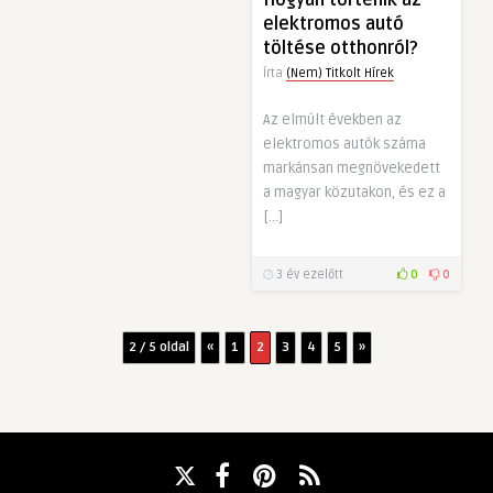
elektromos autó
töltése otthonról?
Írta
(Nem) Titkolt Hírek
Az elmúlt években az
elektromos autók száma
markánsan megnövekedett
a magyar közutakon, és ez a
[…]
3 év ezelőtt
0
0
2 / 5 oldal
«
1
2
3
4
5
»