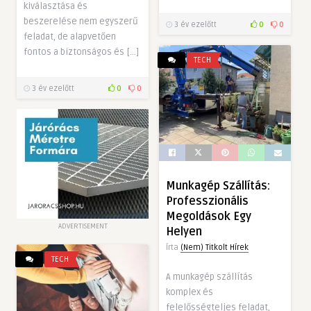
kiválasztása és
beszerelése nem egyszerű
3 év ezelőtt
0
0
feladat, de alapvetően
fontos a biztonságos és […]
TECH
3 év ezelőtt
0
0
Munkagép Szállítás:
Professzionális
Megoldások Egy
ADVERTISEMENT
Helyen
Írta
(Nem) Titkolt Hírek
TECH
A munkagép szállítás
komplex és
felelősségteljes feladat,