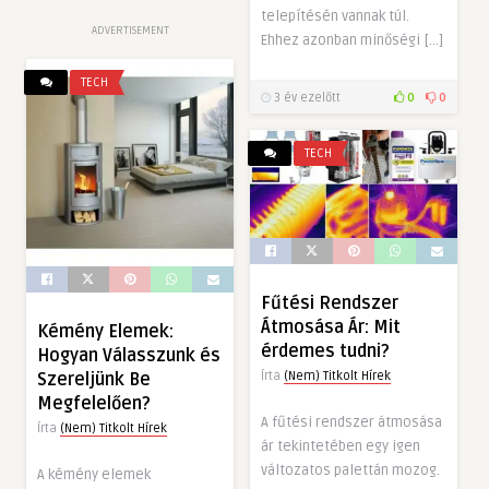
telepítésén vannak túl.
ADVERTISEMENT
Ehhez azonban minőségi […]
TECH
3 év ezelőtt
0
0
TECH
Fűtési Rendszer
Átmosása Ár: Mit
Kémény Elemek:
érdemes tudni?
Hogyan Válasszunk és
Szereljünk Be
Írta
(Nem) Titkolt Hírek
Megfelelően?
A fűtési rendszer átmosása
Írta
(Nem) Titkolt Hírek
ár tekintetében egy igen
változatos palettán mozog.
A kémény elemek