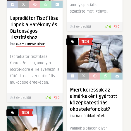
amely speciális
szakértelmet igényel.
Lapradiátor Tisztítása:
Tippek a Hatékony és
3 év ezelőtt
0
0
Biztonságos
Tisztításhoz
TECH
Írta
(Nem) Titkolt Hírek
Lapradiátor tisztítása
fontos feladat, amelyet
időről-időre el kell végezni a
fűtési rendszer optimális
működése érdekében.
Miért keressük az
almárkaként gyártott
3 év ezelőtt
0
0
középkategóriás
okostelefonokat?
TECH
Írta
(Nem) Titkolt Hírek
Vannak a piacon olyan