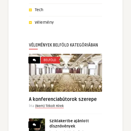
Tech
Vélemény
VÉLEMÉNYEK BELFÖLD KATEGÓRIÁBAN
BELFÖLD
A konferenciabútorok szerepe
Írta
(Nem) Titkolt Hírek
Sziklakertbe ajánlott
dísznövények