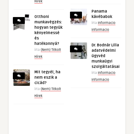
Hírek
Panama
Otthoni
kávébabok
munkavégzés:
írta
Informacio
hogyan tegyük
Informacio
kényelmessé
és
hatékonnyá?
Dr. Bodnár Lilla
írta
(Nem) Titkolt
adatvédelmi
ügyvéd
Hírek
munkaügyi
szolgáltatásai
Mit tegyél, ha
írta
Informacio
nem eszik a
Informacio
cicád?
írta
(Nem) Titkolt
Hírek