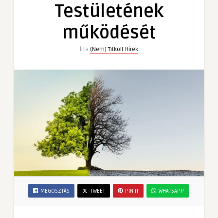
Testületének
működését
Írta
(Nem) Titkolt Hírek
MEGOSZTÁS
TWEET
PIN IT
WHATSAPP