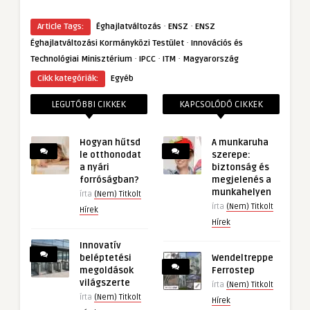
·
·
Article Tags:
Éghajlatváltozás
ENSZ
ENSZ
·
Éghajlatváltozási Kormányközi Testület
Innovációs és
·
·
·
Technológiai Minisztérium
IPCC
ITM
Magyarország
Cikk kategóriák:
Egyéb
LEGUTÓBBI CIKKEK
KAPCSOLÓDÓ CIKKEK
Hogyan hűtsd
A munkaruha
le otthonodat
szerepe:
a nyári
biztonság és
forróságban?
megjelenés a
munkahelyen
írta
(Nem) Titkolt
írta
(Nem) Titkolt
Hírek
Hírek
Innovatív
beléptetési
Wendeltreppe
megoldások
Ferrostep
világszerte
írta
(Nem) Titkolt
írta
(Nem) Titkolt
Hírek