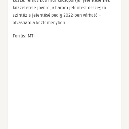
közzé. Tematikus munkacsoportjai jelentéseinek
közzététele jövőre, a három jelentést összegző
szintézis jelentésé pedig 2022-ben várható –
olvasható a közleményben.
Forrás: MTI