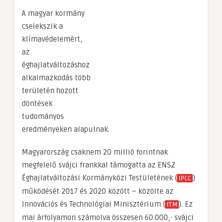
A magyar kormány
cselekszik a
klímavédelemért,
az
éghajlatváltozáshoz
alkalmazkodás több
területén hozott
döntések
tudományos
eredményeken alapulnak.
Magyarország csaknem 20 millió forintnak
megfelelő svájci frankkal támogatta az ENSZ
Éghajlatváltozási Kormányközi Testületének (
)
IPCC
működését 2017 és 2020 között – közölte az
Innovációs és Technológiai Minisztérium (
). Ez
ITM
mai árfolyamon számolva összesen 60.000,- svájci