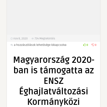
nov 8, 2020
734
Megtekintés
Magyarország
0
0
a hozzászólások lehetősége kikapcsolva
2020-
ban
Magyarország 2020-
is
támogatta
ban is támogatta az
az
ENSZ
ENSZ
Éghajlatváltozási
Kormányközi
Éghajlatváltozási
Testületének
működését
Kormányközi
bejegyzéshez