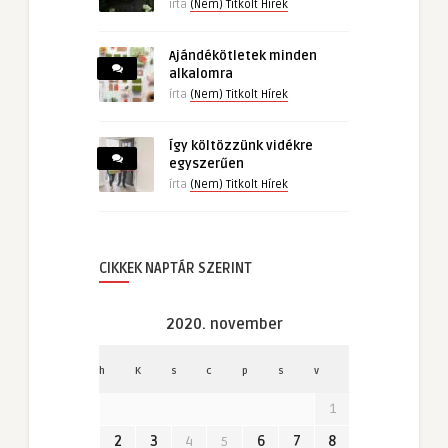
írta
(Nem) Titkolt Hírek
Ajándékötletek minden
alkalomra
írta
(Nem) Titkolt Hírek
Így költözzünk vidékre
egyszerűen
írta
(Nem) Titkolt Hírek
CIKKEK NAPTÁR SZERINT
2020. november
h
K
s
c
p
s
v
1
2
3
4
5
6
7
8