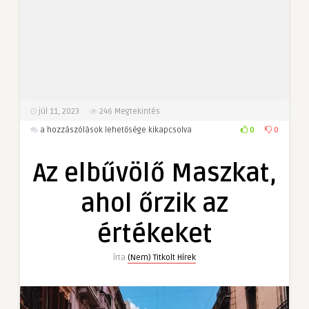
júl 11, 2023
246
Megtekintés
Az
0
0
a hozzászólások lehetősége kikapcsolva
elbűvölő
Maszkat,
Az elbűvölő Maszkat,
ahol
őrzik
ahol őrzik az
az
értékeket
értékeket
bejegyzéshez
Írta
(Nem) Titkolt Hírek