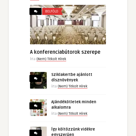
BELFÖLD
A konferenciabútorok szerepe
Írta
(Nem) Titkolt Hírek
Sziklakertbe ajánlott
dísznövények
írta
(Nem) Titkolt Hírek
Ajándékötletek minden
alkalomra
írta
(Nem) Titkolt Hírek
Így költözzünk vidékre
egyszerűen