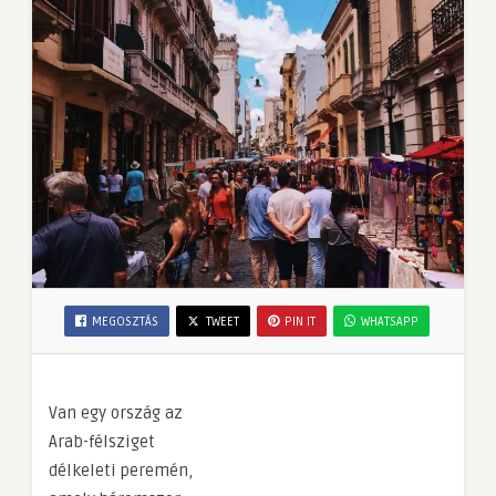
MEGOSZTÁS
TWEET
PIN IT
WHATSAPP
Van egy ország az
Arab-félsziget
délkeleti peremén,