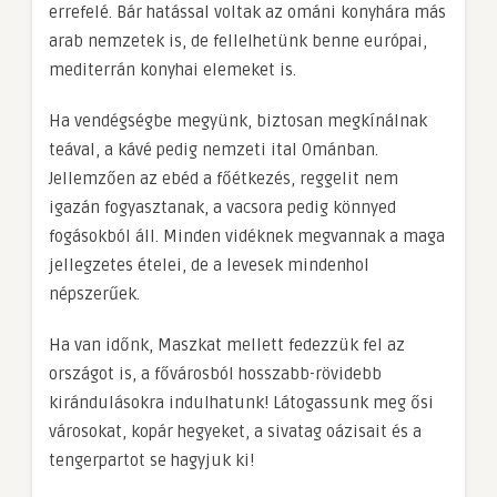
errefelé. Bár hatással voltak az ománi konyhára más
arab nemzetek is, de fellelhetünk benne európai,
mediterrán konyhai elemeket is.
Ha vendégségbe megyünk, biztosan megkínálnak
teával, a kávé pedig nemzeti ital Ománban.
Jellemzően az ebéd a főétkezés, reggelit nem
igazán fogyasztanak, a vacsora pedig könnyed
fogásokból áll. Minden vidéknek megvannak a maga
jellegzetes ételei, de a levesek mindenhol
népszerűek.
Ha van időnk, Maszkat mellett fedezzük fel az
országot is, a fővárosból hosszabb-rövidebb
kirándulásokra indulhatunk! Látogassunk meg ősi
városokat, kopár hegyeket, a sivatag oázisait és a
tengerpartot se hagyjuk ki!