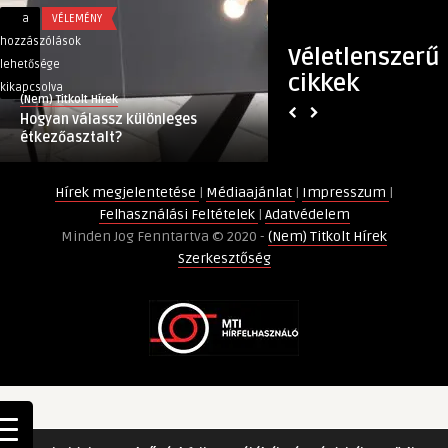
Hogyan
A
a
VÉLEMÉNY
a
POLITIKA
válassz
„Védvonal”
hozzászólások
hozzászólások
Véletlenszerű
különleges
bejegyzéshez
lehetősége
lehetősége
cikkek
étkezőasztalt?
kikapcsolva
kikapcsolva
(Nem) Titkolt Hírek
(Nem) Titkolt Hírek
bejegyzéshez
Hogyan válassz különleges
A „Védvonal”
étkezőasztalt?
Hírek megjelentetése
|
Médiaajánlat
|
Impresszum
|
Felhasználási Feltételek
|
Adatvédelem
Minden Jog Fenntartva © 2020 -
(Nem) Titkolt Hírek
Szerkesztőség