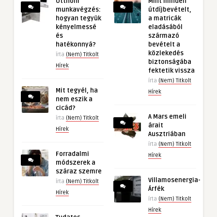
Otthoni
Mint minden
munkavégzés:
útdíjbevételt,
hogyan tegyük
a matricák
kényelmessé
eladásából
és
származó
hatékonnyá?
bevételt a
közlekedés
írta
(Nem) Titkolt
biztonságába
Hírek
fektetik vissza
írta
(Nem) Titkolt
Mit tegyél, ha
Hírek
nem eszik a
cicád?
A Mars emeli
írta
(Nem) Titkolt
árait
Hírek
Ausztriában
írta
(Nem) Titkolt
Forradalmi
Hírek
módszerek a
száraz szemre
Villamosenergia-
írta
(Nem) Titkolt
Árfék
Hírek
írta
(Nem) Titkolt
Hírek