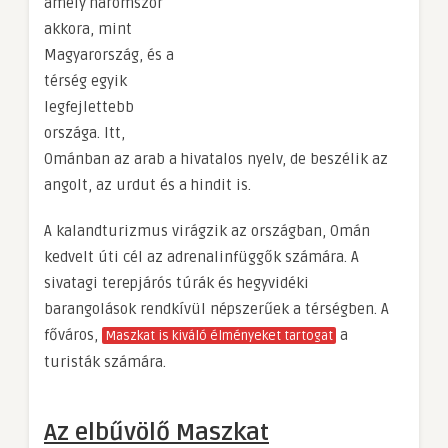
amely háromszor
akkora, mint
Magyarország, és a
térség egyik
legfejlettebb
országa. Itt,
Ománban az arab a hivatalos nyelv, de beszélik az
angolt, az urdut és a hindit is.
A kalandturizmus virágzik az országban, Omán
kedvelt úti cél az adrenalinfüggők számára. A
sivatagi terepjárós túrák és hegyvidéki
barangolások rendkívül népszerűek a térségben. A
főváros,
a
Maszkat is kiváló élményeket tartogat
turisták számára.
Az elbűvölő Maszkat