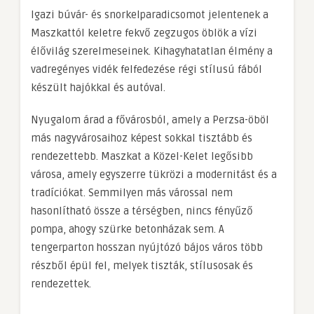
Igazi búvár- és snorkelparadicsomot jelentenek a
Maszkattól keletre fekvő zegzugos öblök a vízi
élővilág szerelmeseinek. Kihagyhatatlan élmény a
vadregényes vidék felfedezése régi stílusú fából
készült hajókkal és autóval.
Nyugalom árad a fővárosból, amely a Perzsa-öböl
más nagyvárosaihoz képest sokkal tisztább és
rendezettebb. Maszkat a Közel-Kelet legősibb
városa, amely egyszerre tükrözi a modernitást és a
tradíciókat. Semmilyen más várossal nem
hasonlítható össze a térségben, nincs fényűző
pompa, ahogy szürke betonházak sem. A
tengerparton hosszan nyújtózó bájos város több
részből épül fel, melyek tiszták, stílusosak és
rendezettek.