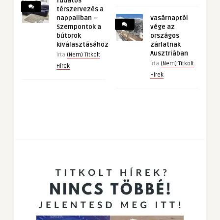
Tudatos
térszervezés a
nappaliban –
Vasárnaptól
Szempontok a
vége az
bútorok
országos
kiválasztásához
zárlatnak
Ausztriában
írta
(Nem) Titkolt
írta
(Nem) Titkolt
Hírek
Hírek