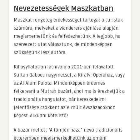
Nevezetességek Maszkatban
Maszkat rengeteg érdekességet tartogat a turisták
számára, melyeket a Wanderers ajánlása alapján
megismerhetünk és felfedezhetünk. A legjobb, ha
szervezett utat választunk, de mindenképpen
szükségünk lesz autóra.
Kihagyhatatlan látnivaló a 2001-ben felavatott
Sultan Qaboos nagymecset, a Királyi Operaház, vagy
az Al-Alam Palota. Mindenképpen érdemes
felkeresni a Mutrah bazárt, ahol ma is érezhetjük a
tradicionális hangulatot, bár kereskedelmi
jelentősége csökkent az elmúlt évszázadokhoz
képest. Alkudni kötelező!
A bazár mellett “A tömjén háza” nevű tradicionális
étteremben megismerkedhetünk az ománi