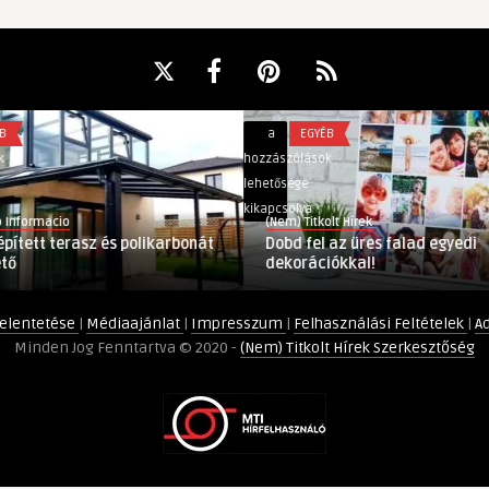
Dobd
a
EGYÉB
fel
hozzászólások
az
lehetősége
üres
kikapcsolva
(Nem) Titkolt Hírek
falad
asz és polikarbonát
Dobd fel az üres falad egyedi
egyedi
dekorációkkal!
dekorációkkal!
bejegyzéshez
elentetése
|
Médiaajánlat
|
Impresszum
|
Felhasználási Feltételek
|
A
Minden Jog Fenntartva © 2020 -
(Nem) Titkolt Hírek Szerkesztőség