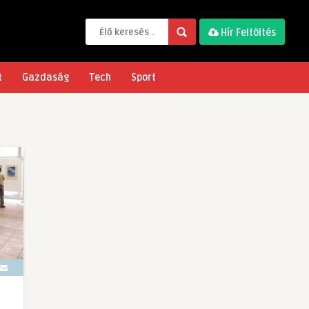
Hír Feltöltés
t
Gazdaság
Tech
Sport