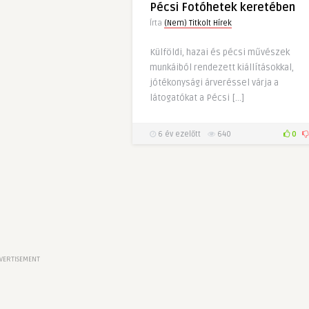
Pécsi Fotóhetek keretében
Írta
(Nem) Titkolt Hírek
Külföldi, hazai és pécsi művészek
munkáiból rendezett kiállításokkal,
jótékonysági árveréssel várja a
látogatókat a Pécsi […]
6 év ezelőtt
640
0
VERTISEMENT