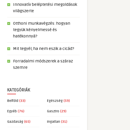
Innovatív beléptetési megoldások
világszerte
Otthoni munkavégzés: hogyan
tegyük kényelmessé és
hatékonnyá?
Mit tegyél, ha nem eszik a cicád?
Forradalmi módszerek a száraz
szemre
KATEGÓRIÁK
Belföld
(33)
Egészség
(59)
Egyéb
(76)
Gasztro
(29)
Gazdaság
(65)
Ingatlan
(31)