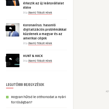
érkezik az új leányvállalat
élére
írta
(Nem) Titkolt Hírek
Koronavírus: hasonló
digitalizációs problémákkal
küzdenek a magyar és az
amerikai cégek
írta
(Nem) Titkolt Hírek
HUNT & HACK
írta
(Nem) Titkolt Hírek
LEGUTÓBBI BEJEGYZÉSEK
AD
Hogyan hűtsd le otthonodat a nyári
forróságban?