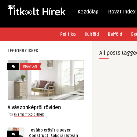
Kezdőlap
Rovat Index
Politika
Külföld
Belföld
Eg
LEGJOBB CIKKEK
All posts tagge
INGATLAN
A vászonképről röviden
Írta
(Nem) Titkolt Hírek
Tovább erősít a Bayer
Construct: Sokorai István