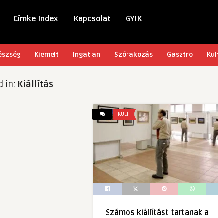
Címke Index
Kapcsolat
GYIK
észség
Kiemelt
Ingatlan
Szórakozás
Gasztro
Kul
d in:
Kiállítás
KULT
Számos kiállítást tartanak a