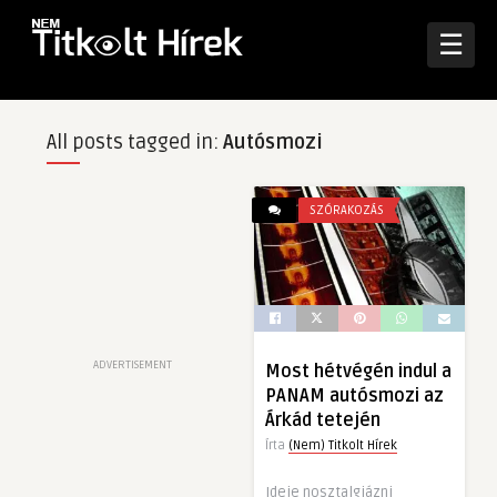
☰
All posts tagged in:
Autósmozi
SZÓRAKOZÁS
ADVERTISEMENT
Most hétvégén indul a
PANAM autósmozi az
Árkád tetején
Írta
(Nem) Titkolt Hírek
Ideje nosztalgiázni