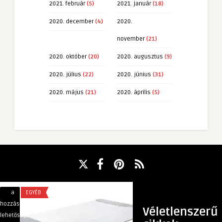
2021. február
(5)
2021. január
(18)
2020. december
(4)
2020.
november
(21)
2020. október
(20)
2020. augusztus
(9)
2020. július
(22)
2020. június
(31)
2020. május
(21)
2020. április
(5)
90×200
Rod
a
EGYÉB
a
SPORT
matrac
Pod
hozzászólások
hozzászólások
Véletlenszerű
és
bejegyzéshez
lehetősége
lehetősége