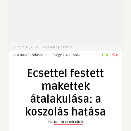
márc 11, 2025
204
Megtekintés
Ecsettel
0
0
a hozzászólások lehetősége kikapcsolva
festett
makettek
Ecsettel festett
átalakulása:
a
makettek
koszolás
hatása
átalakulása: a
bejegyzéshez
koszolás hatása
Írta
(Nem) Titkolt Hírek