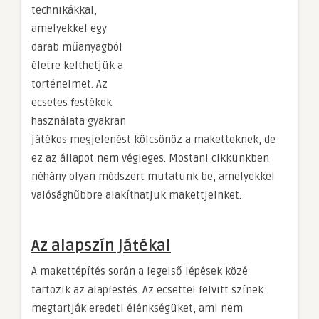
technikákkal,
amelyekkel egy
darab műanyagból
életre kelthetjük a
történelmet. Az
ecsetes festékek
használata gyakran
játékos megjelenést kölcsönöz a maketteknek, de
ez az állapot nem végleges. Mostani cikkünkben
néhány olyan módszert mutatunk be, amelyekkel
valósághűbbre alakíthatjuk makettjeinket.
Az alapszín játékai
A makettépítés során a legelső lépések közé
tartozik az alapfestés. Az ecsettel felvitt színek
megtartják eredeti élénkségüket, ami nem