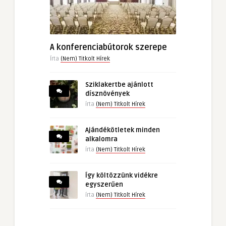
A konferenciabútorok szerepe
Írta
(Nem) Titkolt Hírek
Sziklakertbe ajánlott
dísznövények
írta
(Nem) Titkolt Hírek
Ajándékötletek minden
alkalomra
írta
(Nem) Titkolt Hírek
Így költözzünk vidékre
egyszerűen
írta
(Nem) Titkolt Hírek