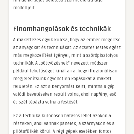
mindenki saját belátása szerint alakíthatja
modelljeit.
Finomhangolások és technikák
A makettezés egyik kulcsa, hogy az ember megértse
az anyagokat és technikákat. Az ecsetes festés egész
más megközelítést igényel, mint a szórópisztolyos
technikák. A „pöttyözésnek” nevezett módszer
például lehetőséget kínál arra, hogy illuzionálisan
megjelenítsünk egyenetlen kopásokat a makett
felületén. Ez azt a benyomást kelti, mintha a gép
valódi bevetéseken repült volna, ahol napfény, eső
és szél tépázta volna a festését.
Ez a technika különösen hatásos lehet azokon a
részeken, ahol vannak panelek, a szárnyakon és a
pilótafülkék körül. A régi gépek esetében fontos