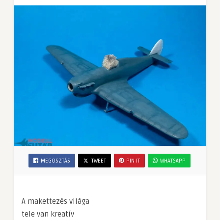
MEGOSZTÁS
TWEET
PIN IT
WHATSAPP
A makettezés világa
tele van kreatív