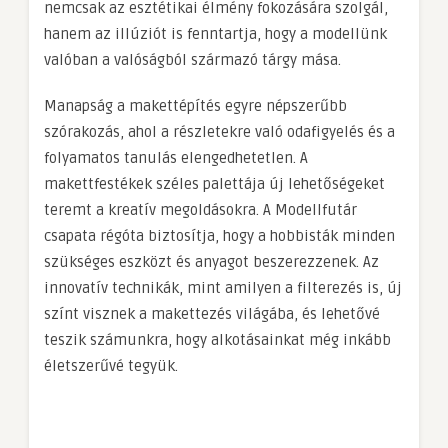
nemcsak az esztétikai élmény fokozására szolgál,
hanem az illúziót is fenntartja, hogy a modellünk
valóban a valóságból származó tárgy mása.
Manapság a makettépítés egyre népszerűbb
szórakozás, ahol a részletekre való odafigyelés és a
folyamatos tanulás elengedhetetlen. A
makettfestékek széles palettája új lehetőségeket
teremt a kreatív megoldásokra. A Modellfutár
csapata régóta biztosítja, hogy a hobbisták minden
szükséges eszközt és anyagot beszerezzenek. Az
innovatív technikák, mint amilyen a filterezés is, új
színt visznek a makettezés világába, és lehetővé
teszik számunkra, hogy alkotásainkat még inkább
életszerűvé tegyük.