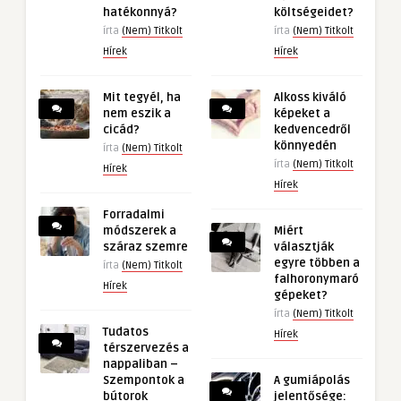
hatékonnyá?
költségeidet?
írta
(Nem) Titkolt
írta
(Nem) Titkolt
Hírek
Hírek
Mit tegyél, ha
Alkoss kiváló
nem eszik a
képeket a
cicád?
kedvencedről
könnyedén
írta
(Nem) Titkolt
írta
(Nem) Titkolt
Hírek
Hírek
Forradalmi
módszerek a
Miért
száraz szemre
választják
egyre többen a
írta
(Nem) Titkolt
falhoronymaró
Hírek
gépeket?
írta
(Nem) Titkolt
Tudatos
Hírek
térszervezés a
nappaliban –
Szempontok a
A gumiápolás
bútorok
jelentősége: