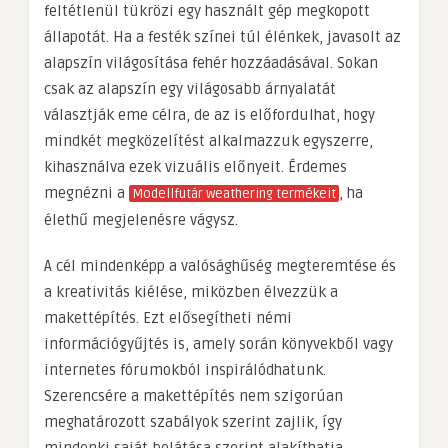
feltétlenül tükrözi egy használt gép megkopott
állapotát. Ha a festék színei túl élénkek, javasolt az
alapszín világosítása fehér hozzáadásával. Sokan
csak az alapszín egy világosabb árnyalatát
választják eme célra, de az is előfordulhat, hogy
mindkét megközelítést alkalmazzuk egyszerre,
kihasználva ezek vizuális előnyeit. Érdemes
megnézni a
, ha
Modellfutár weathering termékeit
élethű megjelenésre vágysz.
A cél mindenképp a valósághűség megteremtése és
a kreativitás kiélése, miközben élvezzük a
makettépítés. Ezt elősegítheti némi
információgyűjtés is, amely során könyvekből vagy
internetes fórumokból inspirálódhatunk.
Szerencsére a makettépítés nem szigorúan
meghatározott szabályok szerint zajlik, így