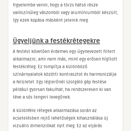
figyelembe venni, hogy a törzs hátsó része
valószínűleg vászonból vagy alumíniumból készült,
így ezek kopása másként jelenik meg.
Ügyeljünk a festékrétegekre
A festést követően érdemes egy úgynevezett filtert
alkalmazni, ami nem más, mint egy erősen hígított
festékréteg. Ez tompítja a különböző
színárnyalatok közötti kontrasztot és harmonizálja
a felületet. Egy légierőnél szolgáló gép festése
például gyorsan fakulhat, ha rendszeresen ki van
téve a sós tengeri levegőnek.
A különféle rétegek alkalmazása során az
ecsetelésben rejlő lehetőségek kihasználása új
vizuális dimenziókat nyit meg. Ez az eljárás