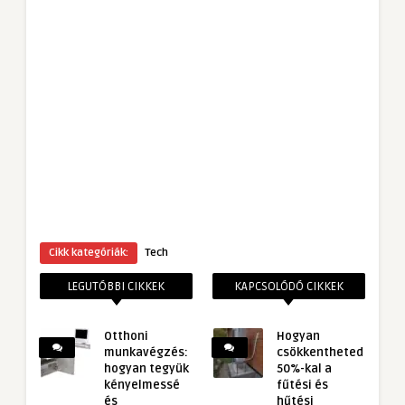
Cikk kategóriák:
Tech
LEGUTÓBBI CIKKEK
KAPCSOLÓDÓ CIKKEK
Otthoni
Hogyan
munkavégzés:
csökkentheted
hogyan tegyük
50%-kal a
kényelmessé
fűtési és
és
hűtési