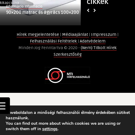
cikkek
ágyrács
kikapcsolva
kikapcsolva
Informacio Informacio
(Nem) Titkolt Hírek
100×200
90×200 matrac és ágyrács 100×200
Rod Pod
bejegyzéshez
Hírek megjelentetése
|
Médiaajánlat
|
Impresszum
|
Felhasználási Feltételek
|
Adatvédelem
Minden Jog Fenntartva © 2020 -
(Nem) Titkolt Hírek
Szerkesztőség
A weboldalon a minőségi felhasználói élmény érdekében sütiket
használunk.
You can find out more about which cookies we are using or
switch them off in
settings
.