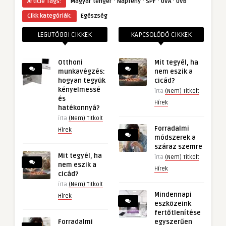
·
·
·
·
Article Tags:
Magyar tenger
Napfény
SPF
UVA
UVB
Cikk kategóriák:
Egészség
LEGUTÓBBI CIKKEK
KAPCSOLÓDÓ CIKKEK
Otthoni
Mit tegyél, ha
munkavégzés:
nem eszik a
hogyan tegyük
cicád?
kényelmessé
írta
(Nem) Titkolt
és
Hírek
hatékonnyá?
írta
(Nem) Titkolt
Forradalmi
Hírek
módszerek a
száraz szemre
Mit tegyél, ha
írta
(Nem) Titkolt
nem eszik a
Hírek
cicád?
írta
(Nem) Titkolt
Mindennapi
Hírek
eszközeink
fertőtlenítése
Forradalmi
egyszerűen