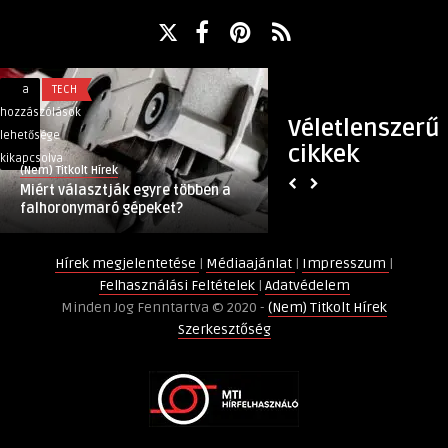
Miért
A
a
TECH
a
EGÉSZSÉG
választják
foghiány
hozzászólások
hozzászólások
Véletlenszerű
egyre
rehabilitálása
lehetősége
lehetősége
cikkek
többen
modern
kikapcsolva
kikapcsolva
(Nem) Titkolt Hírek
(Nem) Titkolt Hírek
a
implantológiai
Miért választják egyre többen a
A foghiány rehabil
falhoronymaró
beavatkozással
falhoronymaró gépeket?
implantológiai be
gépeket?
bejegyzéshez
bejegyzéshez
Hírek megjelentetése
|
Médiaajánlat
|
Impresszum
|
Felhasználási Feltételek
|
Adatvédelem
Minden Jog Fenntartva © 2020 -
(Nem) Titkolt Hírek
Szerkesztőség