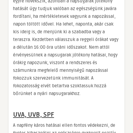
egyre növekszik, azonban a napsugarak jótékony
hatását úgy tudjuk valóban az egészségünk javára
fordítani, ha mértékletesek vagyunk a napozással,
napon töltött idővel. Ha lehet, naponta, akár csak
kis ideig is, de menjünk ki a szabadba vagy a
teraszra. Kezdetben válasszuk a reggeli órákat vagy
a délután 16:00 óra utáni időszakot. Nem attól
érvényesülnek a napsugarak jótékony hatásai, hogy
órákig napozunk, viszont a rendszeres és
számunkra megfelelő mennyiségű napozással
fokozzuk szervezetünk immunitását. A
fokozatosság elvét betartva szoktassuk hozzá
bőrünket a nyári napsugarakhoz.
UVA, UVB, SPF
A napfény káros hatásai ellen fontos védekezni, de
fontos kihasználni az egészségre gyakorolt pozitív