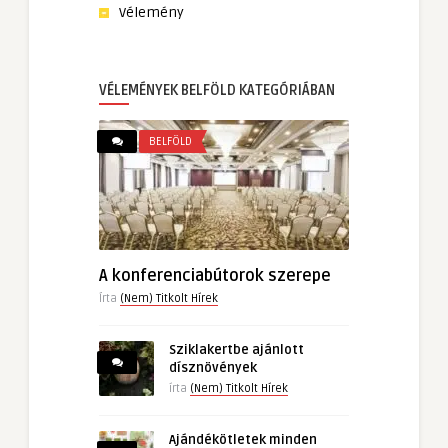
Vélemény
VÉLEMÉNYEK BELFÖLD KATEGÓRIÁBAN
BELFÖLD
A konferenciabútorok szerepe
Írta
(Nem) Titkolt Hírek
Sziklakertbe ajánlott
dísznövények
írta
(Nem) Titkolt Hírek
Ajándékötletek minden