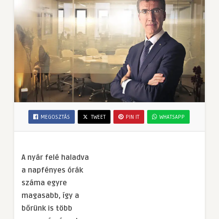
MEGOSZTÁS
TWEET
PIN IT
WHATSAPP
A nyár felé haladva
a napfényes órák
száma egyre
magasabb, így a
bőrünk is több