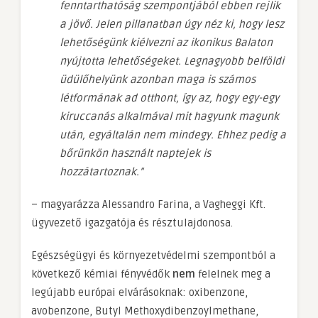
fenntarthatóság szempontjából ebben rejlik
a jövő.
Jelen pillanatban úgy néz ki, hogy lesz
lehetőségünk kiélvezni az ikonikus Balaton
nyújtotta lehetőségeket. Legnagyobb belföldi
üdülőhelyünk azonban maga is számos
létformának ad otthont, így az, hogy egy-egy
kiruccanás alkalmával mit hagyunk magunk
után, egyáltalán nem mindegy. Ehhez pedig a
bőrünkön használt naptejek is
hozzátartoznak.”
– magyarázza Alessandro Farina, a Vagheggi Kft.
ügyvezető igazgatója és résztulajdonosa.
Egészségügyi és környezetvédelmi szempontból a
következő kémiai fényvédők
nem
felelnek meg a
legújabb európai elvárásoknak: oxibenzone,
avobenzone, Butyl Methoxydibenzoylmethane,