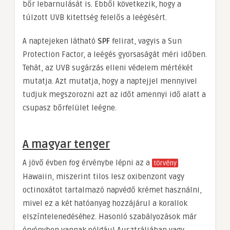
bőr lebarnulását is. Ebből következik, hogy a
túlzott UVB kitettség felelős a leégésért.
A naptejeken látható
SPF
felirat, vagyis a Sun
Protection Factor, a leégés gyorsaságát méri időben.
Tehát, az UVB sugárzás elleni védelem mértékét
mutatja. Azt mutatja, hogy a naptejjel mennyivel
tudjuk megszorozni azt az időt amennyi idő alatt a
csupasz bőrfelület leégne.
A magyar tenger
A jövő évben fog érvénybe lépni az a
törvény
Hawaiin, miszerint tilos lesz oxibenzont vagy
octinoxátot tartalmazó napvédő krémet használni,
mivel ez a két hatóanyag hozzájárul a korallok
elszíntelenedéséhez. Hasonló szabályozások már
érvényben vannak például Ausztráliában vagy