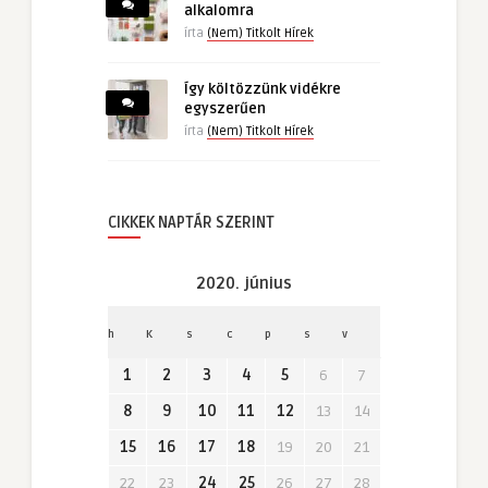
alkalomra
írta
(Nem) Titkolt Hírek
Így költözzünk vidékre
egyszerűen
írta
(Nem) Titkolt Hírek
CIKKEK NAPTÁR SZERINT
2020. június
h
K
s
c
p
s
v
1
2
3
4
5
6
7
8
9
10
11
12
13
14
15
16
17
18
19
20
21
22
23
24
25
26
27
28