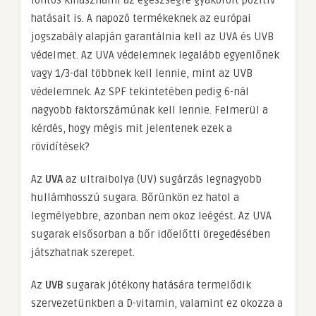
hatásait is. A napozó termékeknek az európai
jogszabály alapján garantálnia kell az UVA és UVB
védelmet. Az UVA védelemnek legalább egyenlőnek
vagy 1/3-dal többnek kell lennie, mint az UVB
védelemnek. Az SPF tekintetében pedig 6-nál
nagyobb faktorszámúnak kell lennie. Felmerül a
kérdés, hogy mégis mit jelentenek ezek a
rövidítések?
Az
UVA
az ultraibolya (UV) sugárzás legnagyobb
hullámhosszú sugara. Bőrünkön ez hatol a
legmélyebbre, azonban nem okoz leégést. Az UVA
sugarak elsősorban a bőr időelőtti öregedésében
játszhatnak szerepet.
Az
UVB
sugarak jótékony hatására termelődik
szervezetünkben a D-vitamin, valamint ez okozza a