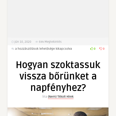
jún 10, 2020
644
Megtekintés
Hogyan
0
0
a hozzászólások lehetősége kikapcsolva
szoktassuk
vissza
Hogyan szoktassuk
bőrünket
a
vissza bőrünket a
napfényhez?
bejegyzéshez
napfényhez?
Írta
(Nem) Titkolt Hírek