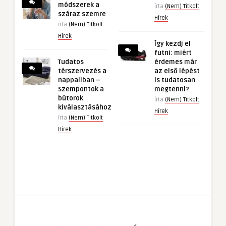
módszerek a
írta
(Nem) Titkolt
száraz szemre
Hírek
írta
(Nem) Titkolt
Hírek
Így kezdj el
futni: miért
Tudatos
érdemes már
térszervezés a
az első lépést
nappaliban –
is tudatosan
Szempontok a
megtenni?
bútorok
írta
(Nem) Titkolt
kiválasztásához
Hírek
írta
(Nem) Titkolt
Hírek