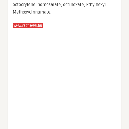
octocrylene, homosalate, octinoxate, Ethylhexyl
Methoxycinnamate.
www.vagheggi.hu