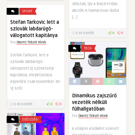
időszak, így a Black Friday
akciók is hamarosan lázba
SPORT
[…]
Stefan Tarkovic lett a
szlovák labdarúgó-
6 év ezelőtt
0
0
válogatott kapitánya
Írta
(Nem) Titkolt Hírek
TECH
Stefan Tarkovic lett a
szlovák labdarúgó-
válogatott új szövetségi
kapitánya, megbízatása
egyelőre csak november 30-
ig szól.
Dinamikus zajszűrő
vezeték nélküli
6 év ezelőtt
0
0
fülhallgatóban
Írta
(Nem) Titkolt Hírek
EGÉSZSÉG
A világon elsőként szerelt