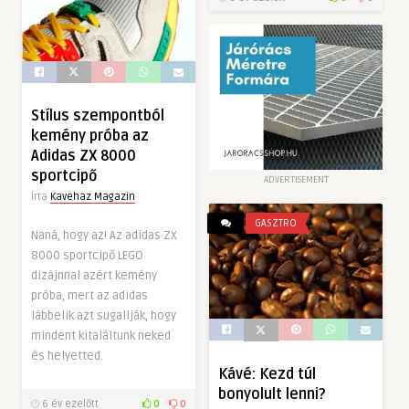
Stílus szempontból
kemény próba az
Adidas ZX 8000
sportcipő
ADVERTISEMENT
Írta
Kavehaz Magazin
GASZTRO
Naná, hogy az! Az adidas ZX
8000 sportcipő LEGO
dizájnnal azért kemény
próba, mert az adidas
lábbelik azt sugallják, hogy
mindent kitaláltunk neked
és helyetted.
Kávé: Kezd túl
bonyolult lenni?
6 év ezelőtt
0
0