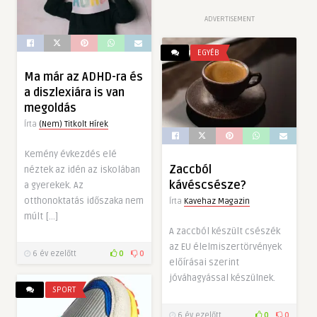
ADVERTISEMENT
EGYÉB
Ma már az ADHD-ra és
a diszlexiára is van
megoldás
Írta
(Nem) Titkolt Hírek
Kemény évkezdés elé
Zaccból
néztek az idén az iskolában
kávéscsésze?
a gyerekek. Az
otthonoktatás időszaka nem
Írta
Kavehaz Magazin
múlt […]
A zaccból készült csészék
az EU élelmiszertörvények
6 év ezelőtt
0
0
előírásai szerint
jóváhagyással készülnek.
SPORT
6 év ezelőtt
0
0