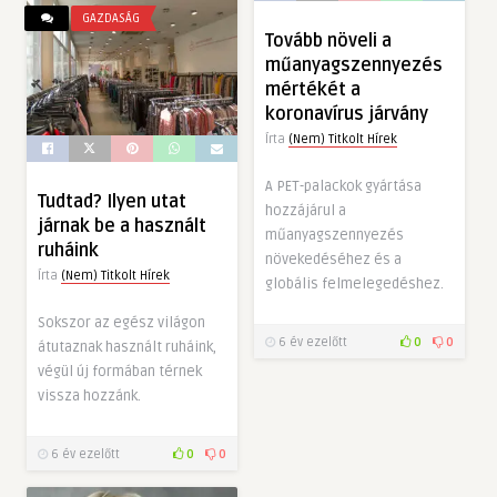
GAZDASÁG
Tovább növeli a
műanyagszennyezés
mértékét a
koronavírus járvány
Írta
(Nem) Titkolt Hírek
A PET-palackok gyártása
Tudtad? Ilyen utat
hozzájárul a
járnak be a használt
műanyagszennyezés
ruháink
növekedéséhez és a
Írta
(Nem) Titkolt Hírek
globális felmelegedéshez.
Sokszor az egész világon
6 év ezelőtt
0
0
átutaznak használt ruháink,
végül új formában térnek
vissza hozzánk.
6 év ezelőtt
0
0