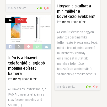
Hogyan alakulhat a
6 év ezelőtt
0
0
minimálbér a
következő években?
TECH
Írta
(Nem) Titkolt Hírek
Az elmúlt években nagyon
jelentős bérdinamika
jellemezte Magyarországot,
mind a bruttó, mind a nettó
munkabérek komoly
Idén is a Huawei
emelkedést mutattak,
telefonjáé a legjobb
melyhez jelentősen
mobilba épített
hozzájárult a minimálbér
kamera
számottevő emelkedése is.
Írta
(Nem) Titkolt Hírek
6 év ezelőtt
0
0
A Huawei csúcstelefonja, a
P40 Pro nyerte el idén az
EISA (Expert Imaging and
Sound […]