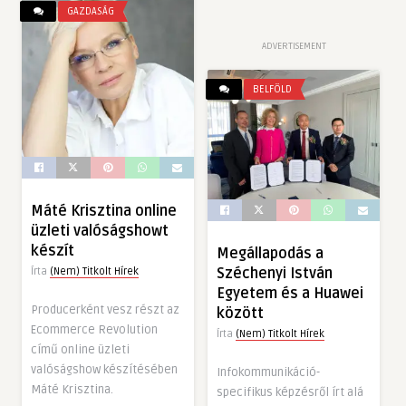
GAZDASÁG
ADVERTISEMENT
BELFÖLD
Máté Krisztina online
üzleti valóságshowt
készít
Megállapodás a
Széchenyi István
Írta
(Nem) Titkolt Hírek
Egyetem és a Huawei
Producerként vesz részt az
között
Ecommerce Revolution
Írta
(Nem) Titkolt Hírek
című online üzleti
valóságshow készítésében
Infokommunikáció-
Máté Krisztina.
specifikus képzésről írt alá