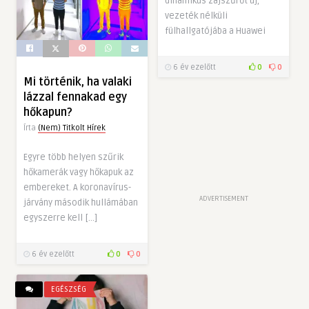
dinamikus zajszűrőt új,
vezeték nélküli
fülhallgatójába a Huawei
6 év ezelőtt
0
0
Mi történik, ha valaki
lázzal fennakad egy
hőkapun?
Írta
(Nem) Titkolt Hírek
Egyre több helyen szűrik
hőkamerák vagy hőkapuk az
embereket. A koronavírus-
ADVERTISEMENT
járvány második hullámában
egyszerre kell […]
6 év ezelőtt
0
0
EGÉSZSÉG