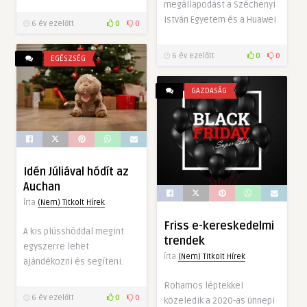
megállapodást a Széchenyi
István Egyetem és a Huawei
6 év ezelőtt
0
0
6 év ezelőtt
0
0
EGÉSZSÉG
GAZDASÁG
Idén Júliával hódít az
Auchan
Írta
(Nem) Titkolt Hírek
Friss e-kereskedelmi
A kis plüsshóddal megint
trendek
egyszerre lehet
Írta
(Nem) Titkolt Hírek
ajándékozni és segíteni.
Rohamos léptekkel
6 év ezelőtt
0
0
közeledik a 2020-as ünnepi