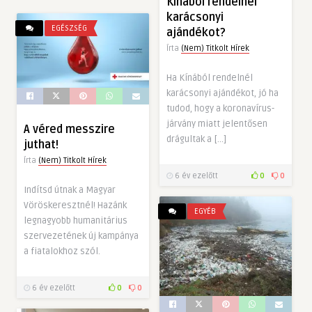
Kínából rendelnél
karácsonyi
EGÉSZSÉG
ajándékot?
Írta
(Nem) Titkolt Hírek
Ha Kínából rendelnél
karácsonyi ajándékot, jó ha
tudod, hogy a koronavírus-
járvány miatt jelentősen
A véred messzire
drágultak a […]
juthat!
Írta
(Nem) Titkolt Hírek
6 év ezelőtt
0
0
Indítsd útnak a Magyar
Vöröskeresztnél! Hazánk
EGYÉB
legnagyobb humanitárius
szervezetének új kampánya
a fiatalokhoz szól.
6 év ezelőtt
0
0