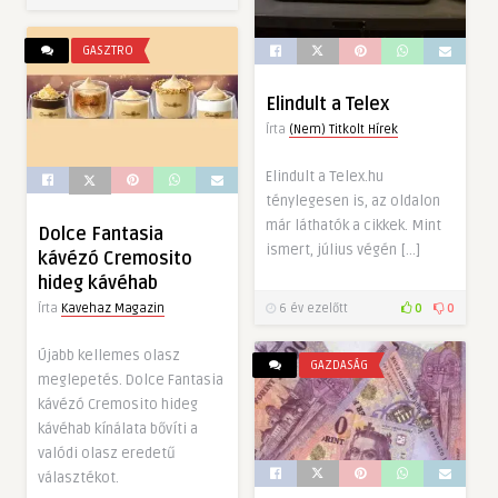
GASZTRO
Elindult a Telex
Írta
(Nem) Titkolt Hírek
Elindult a Telex.hu
ténylegesen is, az oldalon
már láthatók a cikkek. Mint
Dolce Fantasia
ismert, július végén […]
kávézó Cremosito
hideg kávéhab
Írta
Kavehaz Magazin
6 év ezelőtt
0
0
Újabb kellemes olasz
GAZDASÁG
meglepetés. Dolce Fantasia
kávézó Cremosito hideg
kávéhab kínálata bővíti a
valódi olasz eredetű
választékot.