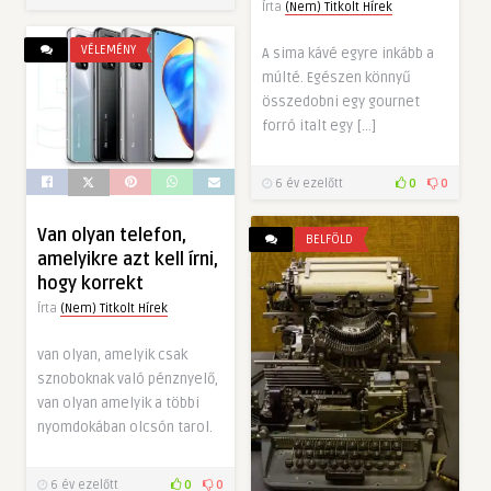
Írta
(Nem) Titkolt Hírek
VÉLEMÉNY
A sima kávé egyre inkább a
múlté. Egészen könnyű
összedobni egy gournet
forró italt egy […]
6 év ezelőtt
0
0
Van olyan telefon,
BELFÖLD
amelyikre azt kell írni,
hogy korrekt
Írta
(Nem) Titkolt Hírek
van olyan, amelyik csak
sznoboknak való pénznyelő,
van olyan amelyik a többi
nyomdokában olcsón tarol.
6 év ezelőtt
0
0