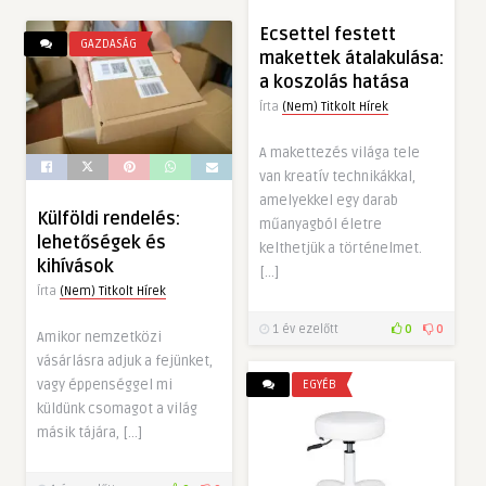
Ecsettel festett
GAZDASÁG
makettek átalakulása:
a koszolás hatása
Írta
(Nem) Titkolt Hírek
A makettezés világa tele
van kreatív technikákkal,
amelyekkel egy darab
Külföldi rendelés:
műanyagból életre
lehetőségek és
kelthetjük a történelmet.
kihívások
[…]
Írta
(Nem) Titkolt Hírek
1 év ezelőtt
0
0
Amikor nemzetközi
vásárlásra adjuk a fejünket,
vagy éppenséggel mi
EGYÉB
küldünk csomagot a világ
másik tájára, […]