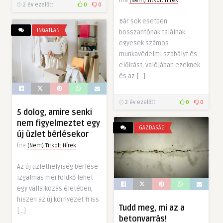
Írta
(Nem) Titkolt Hírek
2 év ezelőtt
0
0
Bár sok esetben
INGATLAN
bosszantónak találnak
egyesek számos
munkavédelmi szabályt és
előírást, valójában ezeknek
és az […]
2 év ezelőtt
0
0
5 dolog, amire senki
nem figyelmeztet egy
GAZDASÁG
új üzlet bérlésekor
Írta
(Nem) Titkolt Hírek
Az új üzlethelyiség bérlése
izgalmas mérföldkő lehet
egy vállalkozás életében,
hiszen az új környezet friss
Tudd meg, mi az a
[…]
betonvarrás!