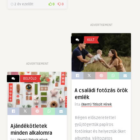
2 év ezelőtt
0
0
ADVERTISEMENT
KULT
ADVERTISEMENT
BELFÖLD
A családi fotózás örök
emlék
Írta
(Nem) Titkolt Hírek
Régen előszeretettel
gyűjtögettük papíros
Ajándékötletek
fotóinkat és helyeztük őket
minden alkalomra
albumba. Változatos