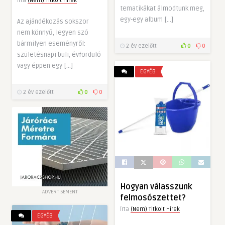
Írta
(Nem) Titkolt Hírek
tematikákat álmodtunk meg,
egy-egy album […]
Az ajándékozás sokszor
nem könnyű, legyen szó
bármilyen eseményről:
2 év ezelőtt
0
0
születésnapi buli, évforduló
vagy éppen egy […]
EGYÉB
2 év ezelőtt
0
0
Hogyan válasszunk
ADVERTISEMENT
felmosószettet?
Írta
(Nem) Titkolt Hírek
EGYÉB