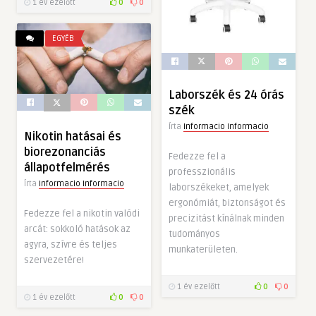
1 év ezelőtt
0
0
EGYÉB
Laborszék és 24 órás
szék
Írta
Informacio Informacio
Nikotin hatásai és
biorezonanciás
Fedezze fel a
állapotfelmérés
professzionális
Írta
Informacio Informacio
laborszékeket, amelyek
ergonómiát, biztonságot és
Fedezze fel a nikotin valódi
precizitást kínálnak minden
arcát: sokkoló hatások az
tudományos
agyra, szívre és teljes
munkaterületen.
szervezetére!
1 év ezelőtt
0
0
1 év ezelőtt
0
0