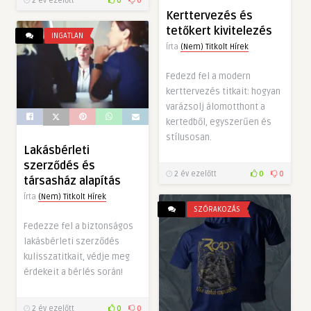
2 év ezelőtt
0
0
Kerttervezés és
tetőkert kivitelezés
INGATLAN
Írta
(Nem) Titkolt Hírek
Fedezd fel a modern
kerttervezés titkait: hogyan
varázsolj álomotthont a
kertedből, egyszerűen és
stílusosan.
Lakásbérleti
szerződés és
2 év ezelőtt
0
0
társasház alapítás
Írta
(Nem) Titkolt Hírek
SZÓRAKOZÁS
Fedezze fel a biztonságos
lakásbérleti szerződés
kulisszatitkait, védje meg
érdekeit a bérlés során!
2 év ezelőtt
0
0