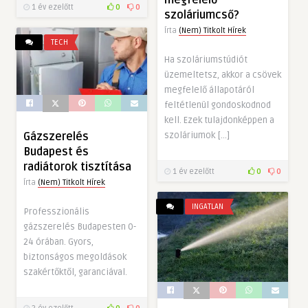
1 év ezelőtt
0
0
szoláriumcső?
Írta
(Nem) Titkolt Hírek
TECH
Ha szoláriumstúdiót
üzemeltetsz, akkor a csövek
megfelelő állapotáról
feltétlenül gondoskodnod
kell. Ezek tulajdonképpen a
szoláriumok […]
Gázszerelés
Budapest és
radiátorok tisztítása
1 év ezelőtt
0
0
Írta
(Nem) Titkolt Hírek
INGATLAN
Professzionális
gázszerelés Budapesten 0-
24 órában. Gyors,
biztonságos megoldások
szakértőktől, garanciával.