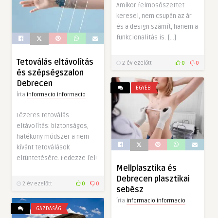
Amikor felmosószettet
keresel, nem csupán az ár
és a design számít, hanem a
funkcionalitás is. […]
Tetoválás eltávolítás
2 év ezelőtt
0
0
és szépségszalon
Debrecen
EGYÉB
Írta
Informacio Informacio
Lézeres tetoválás
eltávolítás: biztonságos,
hatékony módszer a nem
kívánt tetoválások
eltüntetésére. Fedezze fel!
Mellplasztika és
Debrecen plasztikai
2 év ezelőtt
0
0
sebész
Írta
Informacio Informacio
GAZDASÁG