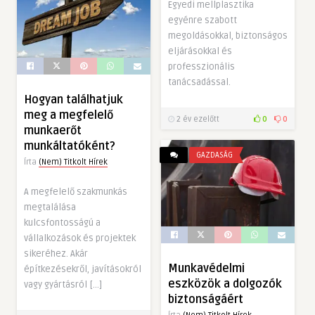
Egyedi mellplasztika
egyénre szabott
megoldásokkal, biztonságos
eljárásokkal és
professzionális
tanácsadással.
Hogyan találhatjuk
meg a megfelelő
2 év ezelőtt
0
0
munkaerőt
munkáltatóként?
GAZDASÁG
Írta
(Nem) Titkolt Hírek
A megfelelő szakmunkás
megtalálása
kulcsfontosságú a
vállalkozások és projektek
sikeréhez. Akár
Munkavédelmi
építkezésekről, javításokról
eszközök a dolgozók
vagy gyártásról […]
biztonságáért