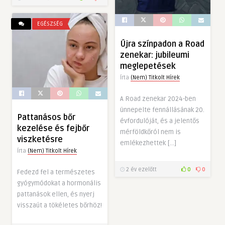
EGÉSZSÉG
Újra színpadon a Road
zenekar: jubileumi
meglepetések
Írta
(Nem) Titkolt Hírek
A Road zenekar 2024-ben
ünnepelte fennállásának 20.
Pattanásos bőr
évfordulóját, és a jelentős
kezelése és fejbőr
mérföldkőról nem is
viszketésre
emlékezhettek […]
Írta
(Nem) Titkolt Hírek
2 év ezelőtt
0
0
Fedezd fel a természetes
gyógymódokat a hormonális
pattanások ellen, és nyerj
visszaút a tökéletes bőrhöz!