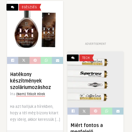
EGÉSZSÉG
ADVERTISEMENT
TECH
Hatékony
készítmények
szoláriumozáshoz
Írta
(Nem) Titkolt Hírek
Ha azt halljuk a hírekben,
hogy a tél még bizony kitart
egy ideig, akkor keressük […]
Miért fontos a
megfelelő